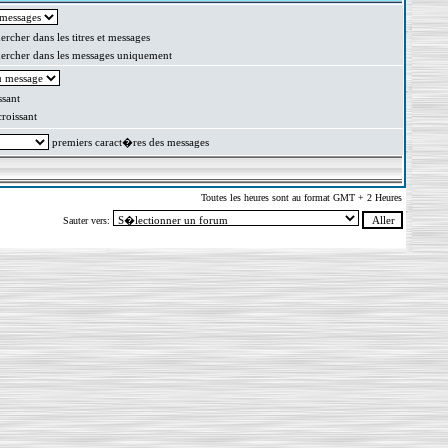
rcher dans les titres et messages
rcher dans les messages uniquement
sant
oissant
premiers caract�res des messages
Toutes les heures sont au format GMT + 2 Heures
Sauter vers: