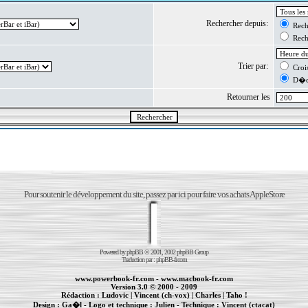
Rechercher depuis:
Reche
Reche
Trier par:
Crois
D�cr
Retourner les
Pour soutenir le développement du site, passez par ici pour faire vos achats AppleStore
Powered by
phpBB
© 2001, 2002 phpBB Group
Traduction par :
phpBB-fr.com
www.powerbook-fr.com
-
www.macbook-fr.com
Version 3.0 © 2000 - 2009
Rédaction :
Ludovic
|
Vincent (ch-vox)
|
Charles
|
Taho !
Design :
Ga�l
- Logo et technique :
Julien
- Technique :
Vincent (ctacat)