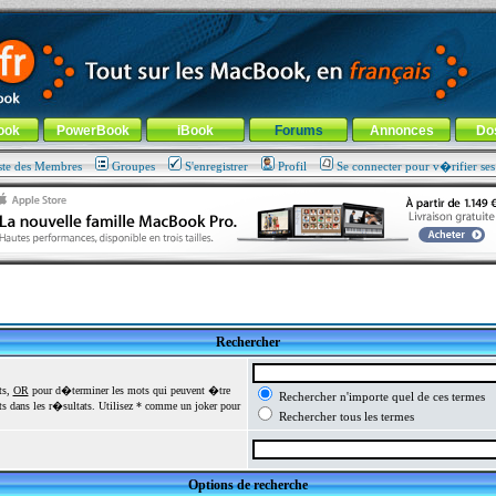
ade !
général
-
Aller au menu de la rubrique
ook
PowerBook
iBook
Forums
Annonces
Do
ste des Membres
Groupes
S'enregistrer
Profil
Se connecter pour v�rifier se
Rechercher
ts,
OR
pour d�terminer les mots qui peuvent �tre
Rechercher n'importe quel de ces termes
 dans les r�sultats. Utilisez * comme un joker pour
Rechercher tous les termes
Options de recherche