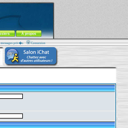
ssiers
À propos
s messages priv�s
Connexion