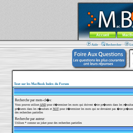
MacBook-fr.com : 100% Apple... 100% nom
Aller au contenu
-
Aller au menu 
Menu général
Accueil
MacB
Aide
Rechercher
Li
Tout sur les MacBook Index du Forum
Recherche par mots-cl�s:
Vous pouvez utiliser
AND
pour d�terminer les mots qui doivent �tre pr�sents dans les r�sulta
pr�sents dans les r�sultats et
NOT
pour d�terminer les mots qui ne devraient pas �tre pr�sents
des recherches partielles
Recherche par auteur:
Utilisez * comme un joker pour des recherches partielles