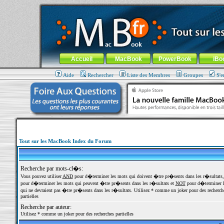
MacBook-fr.com : 100% Apple... 100% nomade !
Aller au contenu
-
Aller au menu général
-
Aller au menu de la
Menu général
Accueil
MacBook
PowerBook
iBo
Aide
Rechercher
Liste des Membres
Groupes
S'e
Tout sur les MacBook Index du Forum
Recherche par mots-cl�s:
Vous pouvez utiliser
AND
pour d�terminer les mots qui doivent �tre pr�sents dans les r�sultats
pour d�terminer les mots qui peuvent �tre pr�sents dans les r�sultats et
NOT
pour d�terminer l
qui ne devraient pas �tre pr�sents dans les r�sultats. Utilisez * comme un joker pour des recherch
partielles
Recherche par auteur:
Utilisez * comme un joker pour des recherches partielles