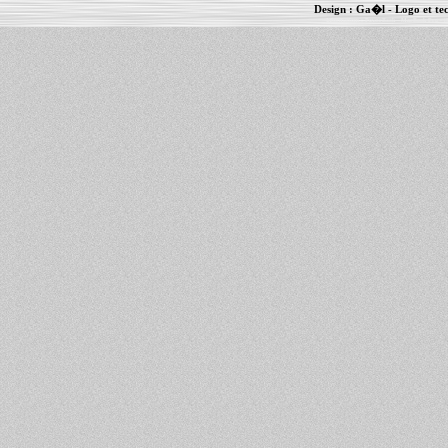
Design :
Ga�l
- Logo et te
Informations :
PowerBook
-
MacBook Pro
-
i