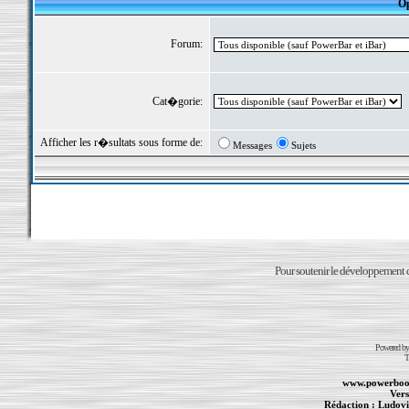
Op
Forum:
Cat�gorie:
Afficher les r�sultats sous forme de:
Messages
Sujets
Pour soutenir le développement du
Powered b
T
www.powerboo
Vers
Rédaction :
Ludovi