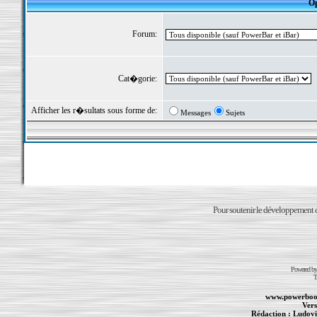
Op
Forum:
Cat�gorie:
Afficher les r�sultats sous forme de:
Messages
Sujets
Pour soutenir le développement du
Powered b
T
www.powerboo
Vers
Rédaction :
Ludovi