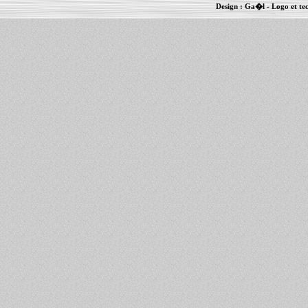
Design :
Ga�l
- Logo et te
Informations :
PowerBook
-
MacBook Pro
-
i