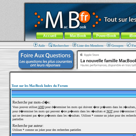
MacBook-fr.com : 100% Apple... 100% nomade !
Aller au contenu
-
Aller au menu général
-
Aller au menu de la
Menu général
Accueil
MacBook
PowerBook
iBo
Aide
Rechercher
Liste des Membres
Groupes
S'e
Tout sur les MacBook Index du Forum
Recherche par mots-cl�s:
Vous pouvez utiliser
AND
pour d�terminer les mots qui doivent �tre pr�sents dans les r�sultats
pour d�terminer les mots qui peuvent �tre pr�sents dans les r�sultats et
NOT
pour d�terminer l
qui ne devraient pas �tre pr�sents dans les r�sultats. Utilisez * comme un joker pour des recherch
partielles
Recherche par auteur:
Utilisez * comme un joker pour des recherches partielles