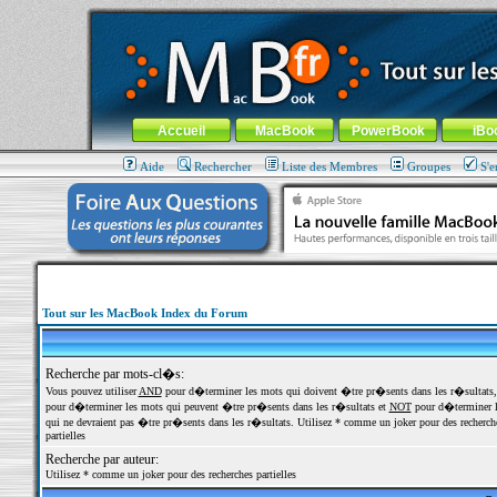
MacBook-fr.com : 100% Apple... 100% nomade !
Aller au contenu
-
Aller au menu général
-
Aller au menu de la
Menu général
Accueil
MacBook
PowerBook
iBo
Aide
Rechercher
Liste des Membres
Groupes
S'e
Tout sur les MacBook Index du Forum
Recherche par mots-cl�s:
Vous pouvez utiliser
AND
pour d�terminer les mots qui doivent �tre pr�sents dans les r�sultats
pour d�terminer les mots qui peuvent �tre pr�sents dans les r�sultats et
NOT
pour d�terminer l
qui ne devraient pas �tre pr�sents dans les r�sultats. Utilisez * comme un joker pour des recherch
partielles
Recherche par auteur:
Utilisez * comme un joker pour des recherches partielles