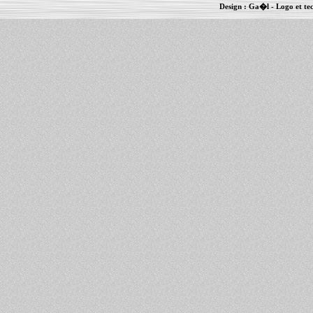
Design :
Ga�l
- Logo et te
Informations :
PowerBook
-
MacBook Pro
-
i