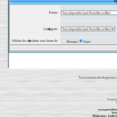
Op
Forum:
Cat�gorie:
Afficher les r�sultats sous forme de:
Messages
Sujets
Pour soutenir le développement du
Powered b
T
www.powerboo
Vers
Rédaction :
Ludovi