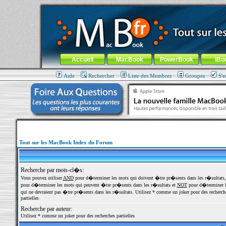
MacBook-fr.com : 100% Apple... 100% nomade !
Aller au contenu
-
Aller au menu général
-
Aller au menu de la
Menu général
Accueil
MacBook
PowerBook
iBo
Aide
Rechercher
Liste des Membres
Groupes
S'e
Tout sur les MacBook Index du Forum
Recherche par mots-cl�s:
Vous pouvez utiliser
AND
pour d�terminer les mots qui doivent �tre pr�sents dans les r�sultats
pour d�terminer les mots qui peuvent �tre pr�sents dans les r�sultats et
NOT
pour d�terminer l
qui ne devraient pas �tre pr�sents dans les r�sultats. Utilisez * comme un joker pour des recherch
partielles
Recherche par auteur:
Utilisez * comme un joker pour des recherches partielles