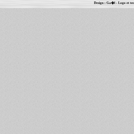
Design :
Ga�l
- Logo et te
Informations :
PowerBook
-
MacBook Pro
-
i