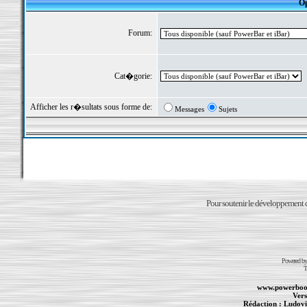
Op
Forum:
Cat�gorie:
Afficher les r�sultats sous forme de:
Messages
Sujets
Pour soutenir le développement du
Powered b
T
www.powerboo
Vers
Rédaction :
Ludovi