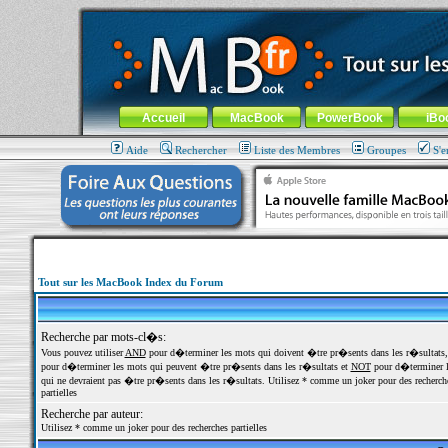
MacBook-fr.com : 100% Apple... 100% nomade !
Aller au contenu
-
Aller au menu général
-
Aller au menu de la
Menu général
Accueil
MacBook
PowerBook
iBo
Aide
Rechercher
Liste des Membres
Groupes
S'e
Tout sur les MacBook Index du Forum
Recherche par mots-cl�s:
Vous pouvez utiliser
AND
pour d�terminer les mots qui doivent �tre pr�sents dans les r�sultats
pour d�terminer les mots qui peuvent �tre pr�sents dans les r�sultats et
NOT
pour d�terminer l
qui ne devraient pas �tre pr�sents dans les r�sultats. Utilisez * comme un joker pour des recherch
partielles
Recherche par auteur:
Utilisez * comme un joker pour des recherches partielles