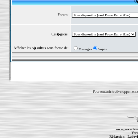
Op
Forum:
Cat�gorie:
Afficher les r�sultats sous forme de:
Messages
Sujets
Pour soutenir le développement du
Powered b
T
www.powerboo
Vers
Rédaction :
Ludovi