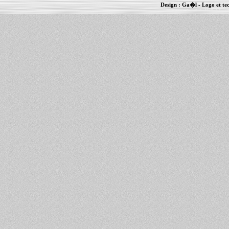
Design :
Ga�l
- Logo et te
Informations :
PowerBook
-
MacBook Pro
-
i