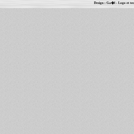
Design :
Ga�l
- Logo et te
Informations :
PowerBook
-
MacBook Pro
-
i