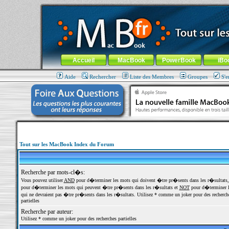
MacBook-fr.com : 100% Apple... 100% nomade !
Aller au contenu
-
Aller au menu général
-
Aller au menu de la
Menu général
Accueil
MacBook
PowerBook
iBo
Aide
Rechercher
Liste des Membres
Groupes
S'e
Tout sur les MacBook Index du Forum
Recherche par mots-cl�s:
Vous pouvez utiliser
AND
pour d�terminer les mots qui doivent �tre pr�sents dans les r�sultats
pour d�terminer les mots qui peuvent �tre pr�sents dans les r�sultats et
NOT
pour d�terminer l
qui ne devraient pas �tre pr�sents dans les r�sultats. Utilisez * comme un joker pour des recherch
partielles
Recherche par auteur:
Utilisez * comme un joker pour des recherches partielles