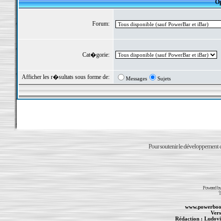
Op
Forum:
Cat�gorie:
Afficher les r�sultats sous forme de:
Messages
Sujets
Pour soutenir le développement du
Powered b
T
www.powerboo
Vers
Rédaction :
Ludovi