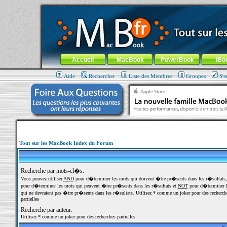
MacBook-fr.com : 100% Apple... 100% nomade !
Aller au contenu
-
Aller au menu général
-
Aller au menu de la
Menu général
Accueil
MacBook
PowerBook
iBo
Aide
Rechercher
Liste des Membres
Groupes
S'e
Tout sur les MacBook Index du Forum
Recherche par mots-cl�s:
Vous pouvez utiliser
AND
pour d�terminer les mots qui doivent �tre pr�sents dans les r�sultats
pour d�terminer les mots qui peuvent �tre pr�sents dans les r�sultats et
NOT
pour d�terminer l
qui ne devraient pas �tre pr�sents dans les r�sultats. Utilisez * comme un joker pour des recherch
partielles
Recherche par auteur:
Utilisez * comme un joker pour des recherches partielles