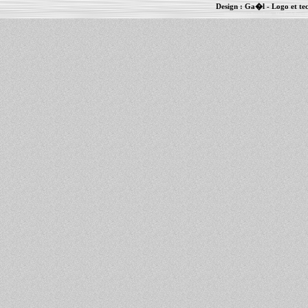
Design :
Ga�l
- Logo et te
Informations :
PowerBook
-
MacBook Pro
-
i