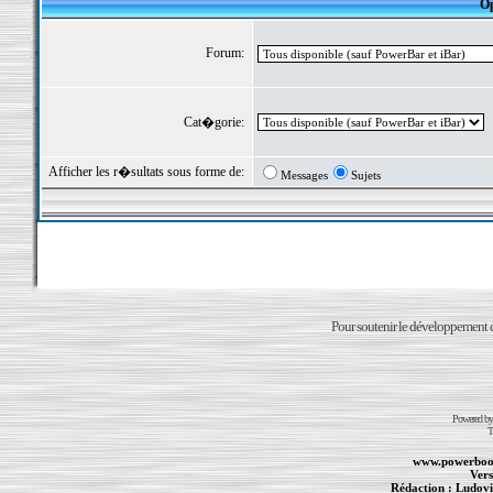
Op
Forum:
Cat�gorie:
Afficher les r�sultats sous forme de:
Messages
Sujets
Pour soutenir le développement du
Powered b
T
www.powerboo
Vers
Rédaction :
Ludovi