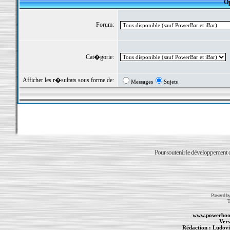
Op
Forum:
Cat�gorie:
Afficher les r�sultats sous forme de:
Messages
Sujets
Pour soutenir le développement du
Powered b
T
www.powerboo
Vers
Rédaction :
Ludovi