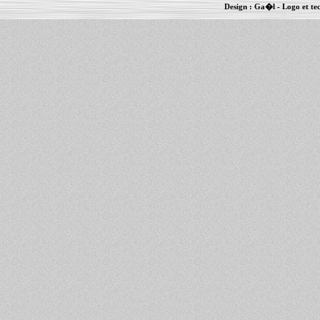
Design :
Ga�l
- Logo et te
Informations :
PowerBook
-
MacBook Pro
-
i