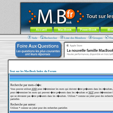
MacBook-fr.com : 100% Apple... 100% nomade !
Aller au contenu
-
Aller au menu général
-
Aller au menu de la
Menu général
Accueil
MacBook
PowerBook
iBo
Aide
Rechercher
Liste des Membres
Groupes
S'e
Tout sur les MacBook Index du Forum
Recherche par mots-cl�s:
Vous pouvez utiliser
AND
pour d�terminer les mots qui doivent �tre pr�sents dans les r�sultats
pour d�terminer les mots qui peuvent �tre pr�sents dans les r�sultats et
NOT
pour d�terminer l
qui ne devraient pas �tre pr�sents dans les r�sultats. Utilisez * comme un joker pour des recherch
partielles
Recherche par auteur:
Utilisez * comme un joker pour des recherches partielles