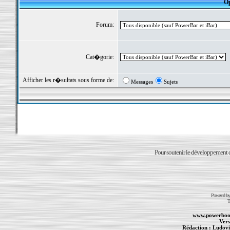
Op
Forum:
Cat�gorie:
Afficher les r�sultats sous forme de:
Messages
Sujets
Pour soutenir le développement du
Powered b
T
www.powerboo
Vers
Rédaction :
Ludovi