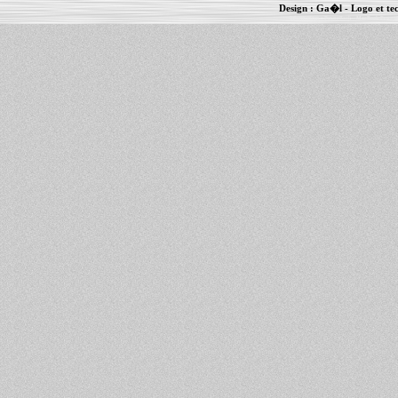
Design :
Ga�l
- Logo et te
Informations :
PowerBook
-
MacBook Pro
-
i