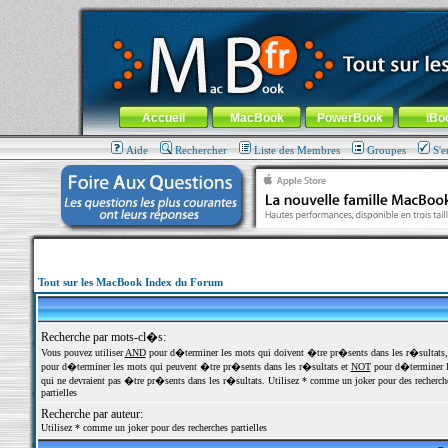
MacBook-fr.com : 100% Apple... 100% nomade !
Aller au contenu
-
Aller au menu général
-
Aller au menu de la
Menu général
Accueil
MacBook
PowerBook
iBo
Aide
Rechercher
Liste des Membres
Groupes
S'e
Tout sur les MacBook Index du Forum
Recherche par mots-cl�s:
Vous pouvez utiliser
AND
pour d�terminer les mots qui doivent �tre pr�sents dans les r�sultats
pour d�terminer les mots qui peuvent �tre pr�sents dans les r�sultats et
NOT
pour d�terminer l
qui ne devraient pas �tre pr�sents dans les r�sultats. Utilisez * comme un joker pour des recherch
partielles
Recherche par auteur:
Utilisez * comme un joker pour des recherches partielles