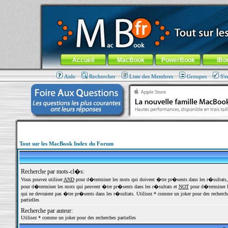
MacBook-fr.com : 100% Apple... 100% nomade !
Aller au contenu
-
Aller au menu général
-
Aller au menu de la
Menu général
Accueil
MacBook
PowerBook
iBo
Aide
Rechercher
Liste des Membres
Groupes
S'e
Tout sur les MacBook Index du Forum
Recherche par mots-cl�s:
Vous pouvez utiliser
AND
pour d�terminer les mots qui doivent �tre pr�sents dans les r�sultats
pour d�terminer les mots qui peuvent �tre pr�sents dans les r�sultats et
NOT
pour d�terminer l
qui ne devraient pas �tre pr�sents dans les r�sultats. Utilisez * comme un joker pour des recherch
partielles
Recherche par auteur:
Utilisez * comme un joker pour des recherches partielles