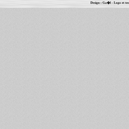
Design :
Ga�l
- Logo et te
Informations :
PowerBook
-
MacBook Pro
-
i