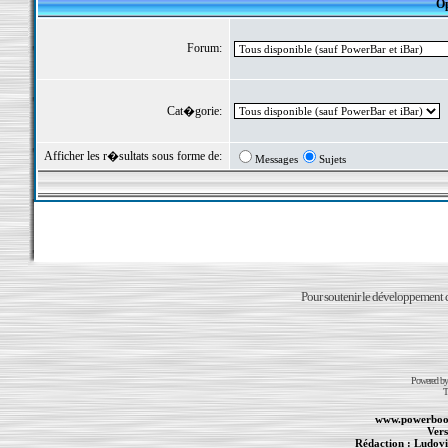
Op
Forum:
Cat�gorie:
Afficher les r�sultats sous forme de:
Messages
Sujets
Pour soutenir le développement du
Powered b
T
www.powerboo
Vers
Rédaction :
Ludovi