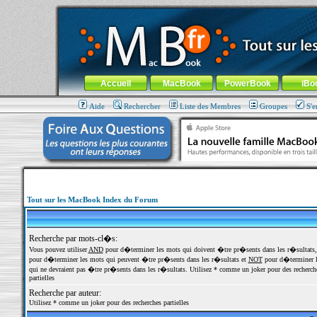
MacBook-fr.com : 100% Apple... 100% nomade !
Aller au contenu
-
Aller au menu général
-
Aller au menu de la
Menu général
Accueil
MacBook
PowerBook
iBo
Aide
Rechercher
Liste des Membres
Groupes
S'e
Tout sur les MacBook Index du Forum
Recherche par mots-cl�s:
Vous pouvez utiliser
AND
pour d�terminer les mots qui doivent �tre pr�sents dans les r�sultats
pour d�terminer les mots qui peuvent �tre pr�sents dans les r�sultats et
NOT
pour d�terminer l
qui ne devraient pas �tre pr�sents dans les r�sultats. Utilisez * comme un joker pour des recherch
partielles
Recherche par auteur:
Utilisez * comme un joker pour des recherches partielles