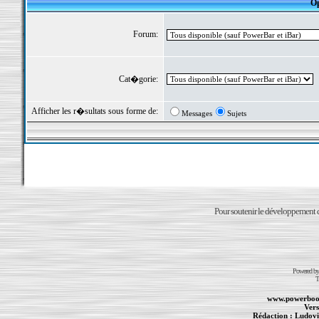
Op
Forum:
Cat�gorie:
Afficher les r�sultats sous forme de:
Messages
Sujets
Pour soutenir le développement du
Powered b
T
www.powerboo
Vers
Rédaction :
Ludovi