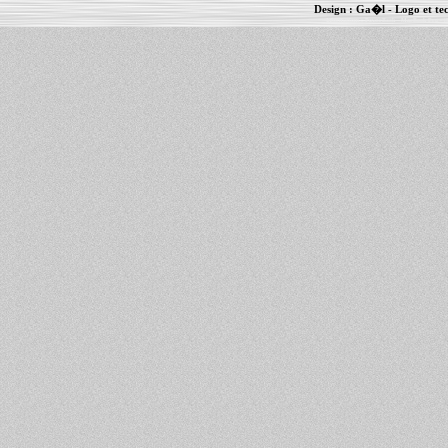
Design :
Ga�l
- Logo et te
Informations :
PowerBook
-
MacBook Pro
-
i