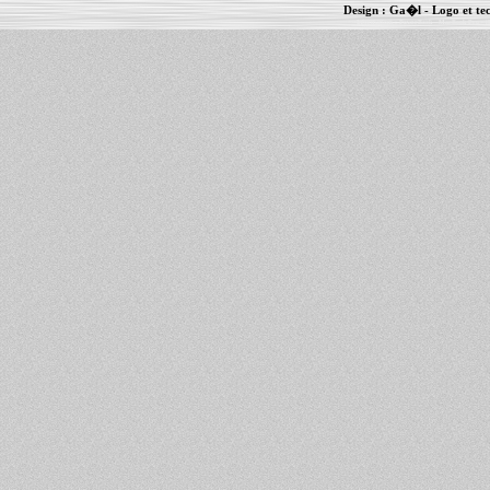
Design :
Ga�l
- Logo et te
Informations :
PowerBook
-
MacBook Pro
-
i