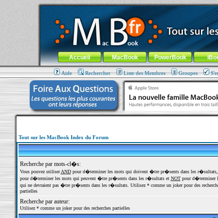
MacBook-fr.com : 100% Apple... 100% nomade !
Aller au contenu
-
Aller au menu général
-
Aller au menu de la
Menu général
Accueil
MacBook
PowerBook
iBo
Aide
Rechercher
Liste des Membres
Groupes
S'e
Tout sur les MacBook Index du Forum
Recherche par mots-cl�s:
Vous pouvez utiliser
AND
pour d�terminer les mots qui doivent �tre pr�sents dans les r�sultats
pour d�terminer les mots qui peuvent �tre pr�sents dans les r�sultats et
NOT
pour d�terminer l
qui ne devraient pas �tre pr�sents dans les r�sultats. Utilisez * comme un joker pour des recherch
partielles
Recherche par auteur:
Utilisez * comme un joker pour des recherches partielles