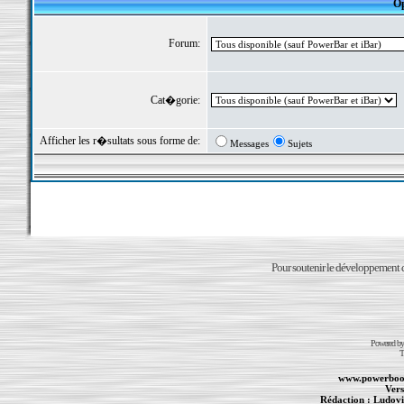
Op
Forum:
Cat�gorie:
Afficher les r�sultats sous forme de:
Messages
Sujets
Pour soutenir le développement du
Powered b
T
www.powerboo
Vers
Rédaction :
Ludovi