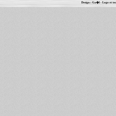
Design :
Ga�l
- Logo et te
Informations :
PowerBook
-
MacBook Pro
-
i