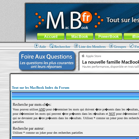
MacBook-fr.com : 100% Apple... 100% nomade !
Aller au contenu
-
Aller au menu général
-
Aller au menu de la
Menu général
Accueil
MacBook
PowerBook
iBo
Aide
Rechercher
Liste des Membres
Groupes
S'e
Tout sur les MacBook Index du Forum
Recherche par mots-cl�s:
Vous pouvez utiliser
AND
pour d�terminer les mots qui doivent �tre pr�sents dans les r�sultats
pour d�terminer les mots qui peuvent �tre pr�sents dans les r�sultats et
NOT
pour d�terminer l
qui ne devraient pas �tre pr�sents dans les r�sultats. Utilisez * comme un joker pour des recherch
partielles
Recherche par auteur:
Utilisez * comme un joker pour des recherches partielles