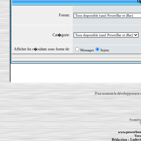
Op
Forum:
Cat�gorie:
Afficher les r�sultats sous forme de:
Messages
Sujets
Pour soutenir le développement du
Powered b
T
www.powerboo
Vers
Rédaction :
Ludovi