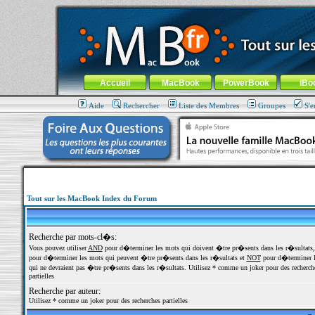
MacBook-fr.com : 100% Apple... 100% nomade !
Aller au contenu
-
Aller au menu général
-
Aller au menu de la
Menu général
Accueil
MacBook
PowerBook
iBo
Aide
Rechercher
Liste des Membres
Groupes
S'e
Tout sur les MacBook Index du Forum
Recherche par mots-cl�s:
Vous pouvez utiliser
AND
pour d�terminer les mots qui doivent �tre pr�sents dans les r�sultats
pour d�terminer les mots qui peuvent �tre pr�sents dans les r�sultats et
NOT
pour d�terminer l
qui ne devraient pas �tre pr�sents dans les r�sultats. Utilisez * comme un joker pour des recherch
partielles
Recherche par auteur:
Utilisez * comme un joker pour des recherches partielles