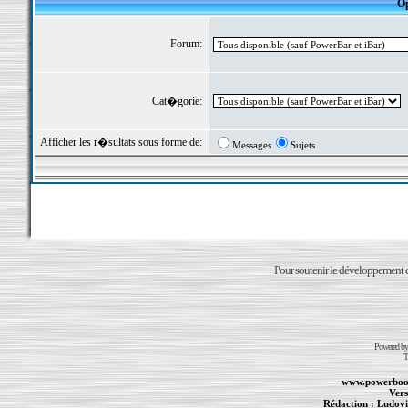
Op
Forum:
Cat�gorie:
Afficher les r�sultats sous forme de:
Messages
Sujets
Pour soutenir le développement du
Powered b
T
www.powerboo
Vers
Rédaction :
Ludovi