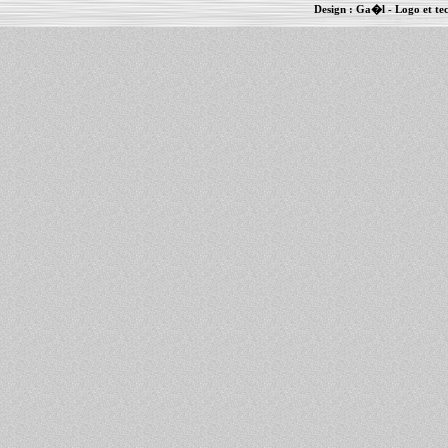
Design :
Ga�l
- Logo et te
Informations :
PowerBook
-
MacBook Pro
-
i