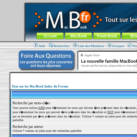
MacBook-fr.com : 100% Apple... 100% nomade !
Aller au contenu
-
Aller au menu général
-
Aller au menu de la
Menu général
Accueil
MacBook
PowerBook
iBo
Aide
Rechercher
Liste des Membres
Groupes
S'e
Tout sur les MacBook Index du Forum
Recherche par mots-cl�s:
Vous pouvez utiliser
AND
pour d�terminer les mots qui doivent �tre pr�sents dans les r�sultats
pour d�terminer les mots qui peuvent �tre pr�sents dans les r�sultats et
NOT
pour d�terminer l
qui ne devraient pas �tre pr�sents dans les r�sultats. Utilisez * comme un joker pour des recherch
partielles
Recherche par auteur:
Utilisez * comme un joker pour des recherches partielles