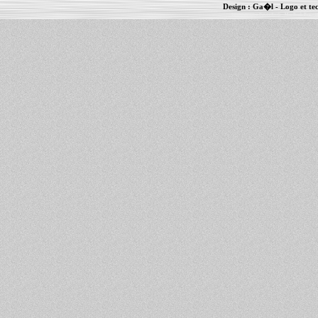
Design :
Ga�l
- Logo et te
Informations :
PowerBook
-
MacBook Pro
-
i