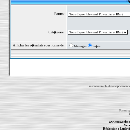
Op
Forum:
Cat�gorie:
Afficher les r�sultats sous forme de:
Messages
Sujets
Pour soutenir le développement du
Powered b
T
www.powerboo
Vers
Rédaction :
Ludovi