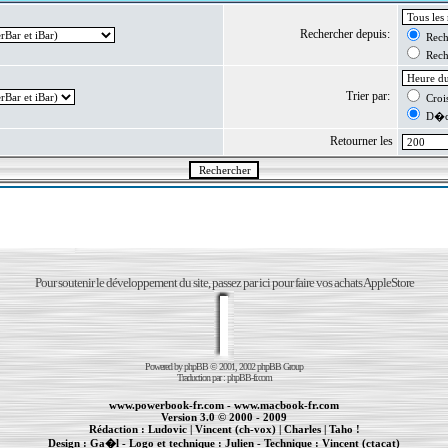
Rechercher depuis:
Reche
Reche
Trier par:
Crois
D�cr
Retourner les
Pour soutenir le développement du site, passez par ici pour faire vos achats AppleStore
Powered by
phpBB
© 2001, 2002 phpBB Group
Traduction par :
phpBB-fr.com
www.powerbook-fr.com
-
www.macbook-fr.com
Version 3.0 © 2000 - 2009
Rédaction :
Ludovic
|
Vincent (ch-vox)
|
Charles
|
Taho !
Design :
Ga�l
- Logo et technique :
Julien
- Technique :
Vincent (ctacat)