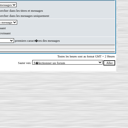
rcher dans les titres et messages
rcher dans les messages uniquement
sant
oissant
premiers caract�res des messages
Toutes les heures sont au format GMT + 2 Heures
Sauter vers: