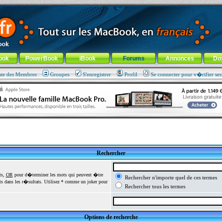
ade !
général
-
Aller au menu de la rubrique
ook
PowerBook
iBook
Forums
Annonces
Do
ste des Membres
Groupes
S'enregistrer
Profil
Se connecter pour v�rifier se
Rechercher
ts,
OR
pour d�terminer les mots qui peuvent �tre
Rechercher n'importe quel de ces termes
 dans les r�sultats. Utilisez * comme un joker pour
Rechercher tous les termes
Options de recherche