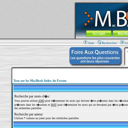
MacBook-fr.com : 100% Apple... 100% nom
Aller au contenu
-
Aller au menu 
Menu général
Accueil
MacB
Aide
Rechercher
Li
Tout sur les MacBook Index du Forum
Recherche par mots-cl�s:
Vous pouvez utiliser
AND
pour d�terminer les mots qui doivent �tre pr�sents dans les r�sulta
pr�sents dans les r�sultats et
NOT
pour d�terminer les mots qui ne devraient pas �tre pr�sents
des recherches partielles
Recherche par auteur:
Utilisez * comme un joker pour des recherches partielles