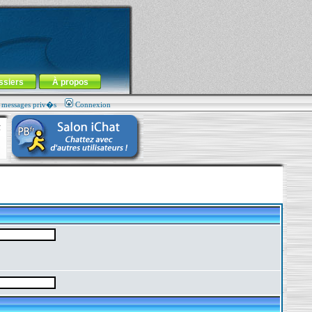
ssiers
À propos
s messages priv�s
Connexion