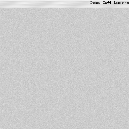
Design :
Ga�l
- Logo et te
Informations :
PowerBook
-
MacBook Pro
-
i