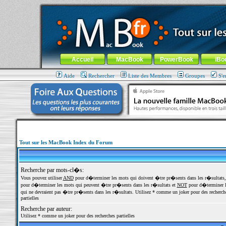
MacBook-fr.com : 100% Apple... 100% nomade !
Aller au contenu
-
Aller au menu général
-
Aller au menu de la
Menu général
Accueil
MacBook
PowerBook
iBo
Aide
Rechercher
Liste des Membres
Groupes
S'e
Tout sur les MacBook Index du Forum
Recherche par mots-cl�s:
Vous pouvez utiliser
AND
pour d�terminer les mots qui doivent �tre pr�sents dans les r�sultats
pour d�terminer les mots qui peuvent �tre pr�sents dans les r�sultats et
NOT
pour d�terminer l
qui ne devraient pas �tre pr�sents dans les r�sultats. Utilisez * comme un joker pour des recherch
partielles
Recherche par auteur:
Utilisez * comme un joker pour des recherches partielles