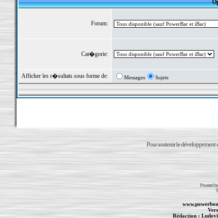
Op
Forum:
Cat�gorie:
Afficher les r�sultats sous forme de:
Messages
Sujets
Pour soutenir le développement du
Powered b
T
www.powerboo
Vers
Rédaction :
Ludovi