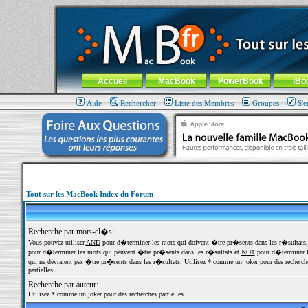
MacBook-fr.com : 100% Apple... 100% nomade !
Aller au contenu
-
Aller au menu général
-
Aller au menu de la
Menu général
Accueil
MacBook
PowerBook
iBo
Aide
Rechercher
Liste des Membres
Groupes
S'e
Tout sur les MacBook Index du Forum
Recherche par mots-cl�s:
Vous pouvez utiliser
AND
pour d�terminer les mots qui doivent �tre pr�sents dans les r�sultats
pour d�terminer les mots qui peuvent �tre pr�sents dans les r�sultats et
NOT
pour d�terminer l
qui ne devraient pas �tre pr�sents dans les r�sultats. Utilisez * comme un joker pour des recherch
partielles
Recherche par auteur:
Utilisez * comme un joker pour des recherches partielles