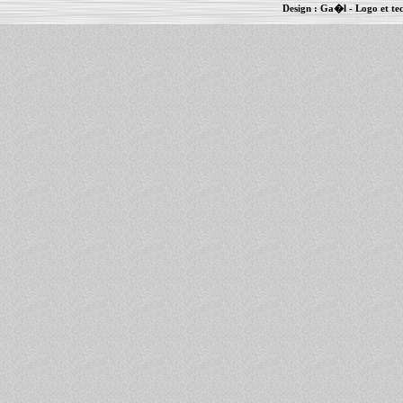
Design :
Ga�l
- Logo et te
Informations :
PowerBook
-
MacBook Pro
-
i