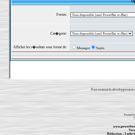
Op
Forum:
Cat�gorie:
Afficher les r�sultats sous forme de:
Messages
Sujets
Pour soutenir le développement du
Powered b
T
www.powerboo
Vers
Rédaction :
Ludovi