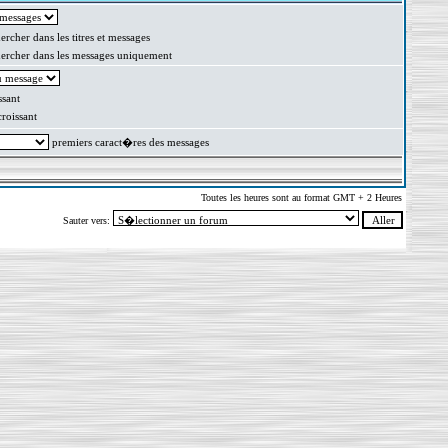
rcher dans les titres et messages
rcher dans les messages uniquement
sant
oissant
premiers caract�res des messages
Toutes les heures sont au format GMT + 2 Heures
Sauter vers: