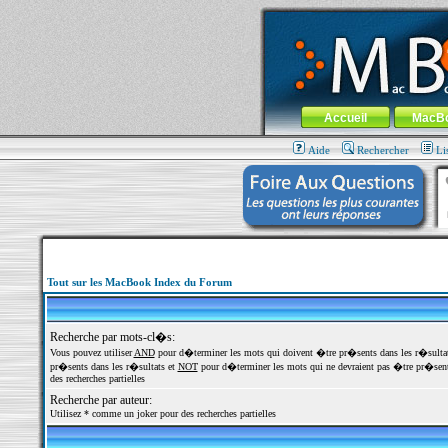
MacBook-fr.com : 100% Apple... 100% nom
Aller au contenu
-
Aller au menu 
Menu général
Accueil
MacB
Aide
Rechercher
Li
Tout sur les MacBook Index du Forum
Recherche par mots-cl�s:
Vous pouvez utiliser
AND
pour d�terminer les mots qui doivent �tre pr�sents dans les r�sulta
pr�sents dans les r�sultats et
NOT
pour d�terminer les mots qui ne devraient pas �tre pr�sents
des recherches partielles
Recherche par auteur:
Utilisez * comme un joker pour des recherches partielles