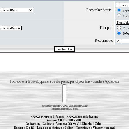
Rechercher depuis:
Reche
Reche
Trier par:
Crois
D�cr
Retourner les
Pour soutenir le développement du site, passez par ici pour faire vos achats AppleStore
Powered by
phpBB
© 2001, 2002 phpBB Group
Traduction par :
phpBB-fr.com
www.powerbook-fr.com
-
www.macbook-fr.com
Version 3.0 © 2000 - 2009
Rédaction :
Ludovic
|
Vincent (ch-vox)
|
Charles
|
Taho !
Design :
Ga�l
- Logo et technique :
Julien
- Technique :
Vincent (ctacat)