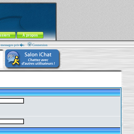
ssiers
À propos
s messages priv�s
Connexion