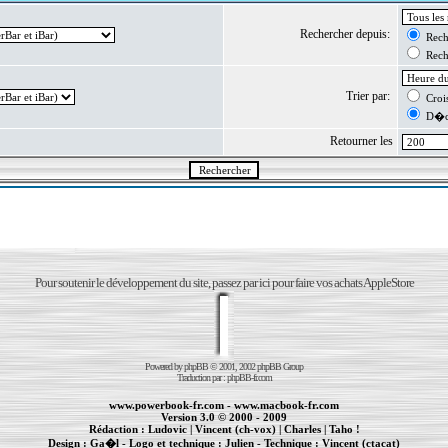
Rechercher depuis:
Reche
Reche
Trier par:
Crois
D�cr
Retourner les
Pour soutenir le développement du site, passez par ici pour faire vos achats AppleStore
Powered by
phpBB
© 2001, 2002 phpBB Group
Traduction par :
phpBB-fr.com
www.powerbook-fr.com
-
www.macbook-fr.com
Version 3.0 © 2000 - 2009
Rédaction :
Ludovic
|
Vincent (ch-vox)
|
Charles
|
Taho !
Design :
Ga�l
- Logo et technique :
Julien
- Technique :
Vincent (ctacat)