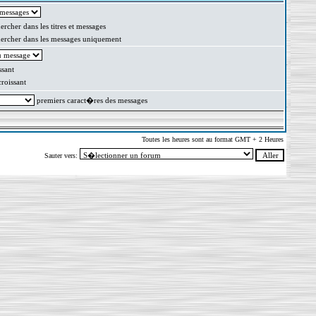
rcher dans les titres et messages
rcher dans les messages uniquement
sant
oissant
premiers caract�res des messages
Toutes les heures sont au format GMT + 2 Heures
Sauter vers: