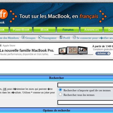
ade !
général
-
Aller au menu de la rubrique
ook
PowerBook
iBook
Forums
Annonces
Do
ste des Membres
Groupes
S'enregistrer
Profil
Se connecter pour v�rifier se
Rechercher
ts,
OR
pour d�terminer les mots qui peuvent �tre
Rechercher n'importe quel de ces termes
 dans les r�sultats. Utilisez * comme un joker pour
Rechercher tous les termes
Options de recherche