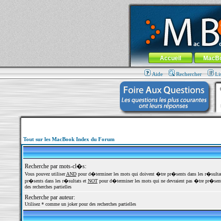
MacBook-fr.com : 100% Apple... 100% nom
Aller au contenu
-
Aller au menu 
Menu général
Accueil
MacB
Aide
Rechercher
Li
Tout sur les MacBook Index du Forum
Recherche par mots-cl�s:
Vous pouvez utiliser
AND
pour d�terminer les mots qui doivent �tre pr�sents dans les r�sulta
pr�sents dans les r�sultats et
NOT
pour d�terminer les mots qui ne devraient pas �tre pr�sents
des recherches partielles
Recherche par auteur:
Utilisez * comme un joker pour des recherches partielles