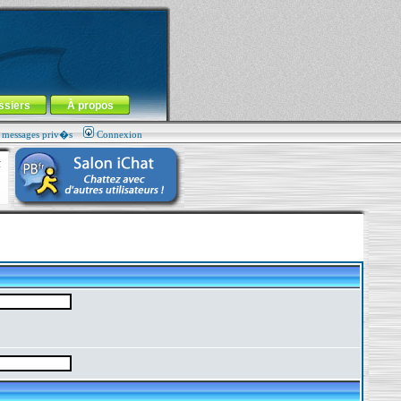
ssiers
À propos
s messages priv�s
Connexion