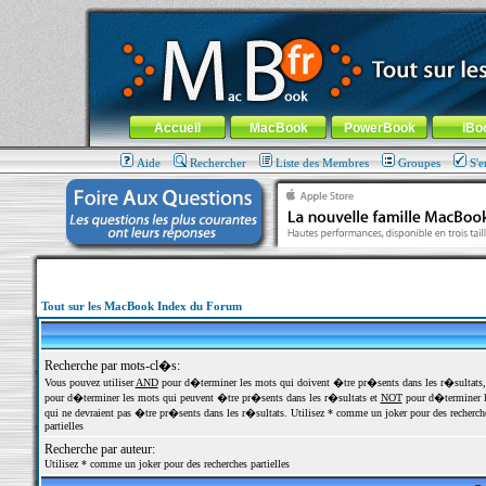
MacBook-fr.com : 100% Apple... 100% nomade !
Aller au contenu
-
Aller au menu général
-
Aller au menu de la
Menu général
Accueil
MacBook
PowerBook
iBo
Aide
Rechercher
Liste des Membres
Groupes
S'e
Tout sur les MacBook Index du Forum
Recherche par mots-cl�s:
Vous pouvez utiliser
AND
pour d�terminer les mots qui doivent �tre pr�sents dans les r�sultats
pour d�terminer les mots qui peuvent �tre pr�sents dans les r�sultats et
NOT
pour d�terminer l
qui ne devraient pas �tre pr�sents dans les r�sultats. Utilisez * comme un joker pour des recherch
partielles
Recherche par auteur:
Utilisez * comme un joker pour des recherches partielles