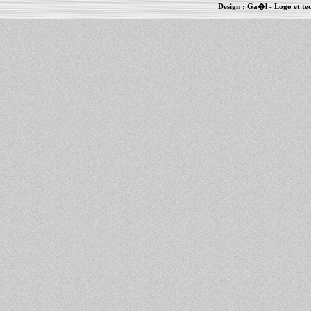
Design :
Ga�l
- Logo et te
Informations :
PowerBook
-
MacBook Pro
-
i