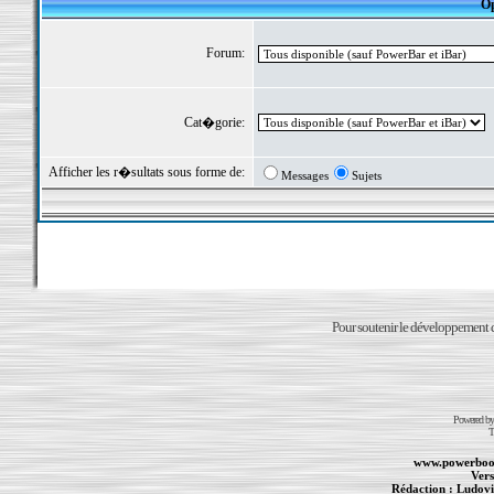
Op
Forum:
Cat�gorie:
Afficher les r�sultats sous forme de:
Messages
Sujets
Pour soutenir le développement du
Powered b
T
www.powerboo
Vers
Rédaction :
Ludovi