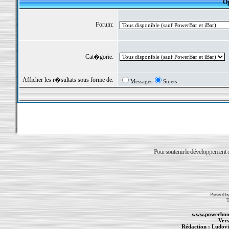
Op
Forum:
Cat�gorie:
Afficher les r�sultats sous forme de:
Messages
Sujets
Pour soutenir le développement du
Powered b
T
www.powerboo
Vers
Rédaction :
Ludovi