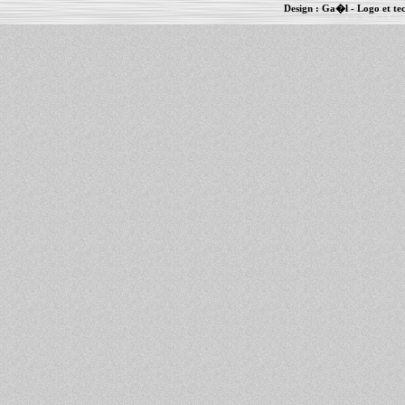
Design :
Ga�l
- Logo et te
Informations :
PowerBook
-
MacBook Pro
-
i