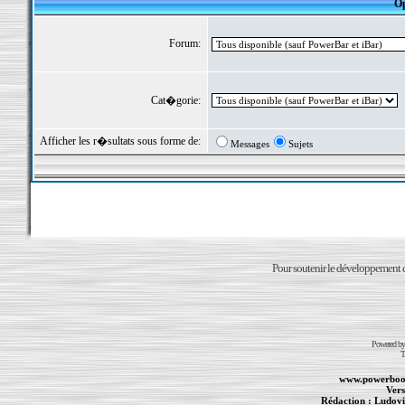
Op
Forum:
Cat�gorie:
Afficher les r�sultats sous forme de:
Messages
Sujets
Pour soutenir le développement du
Powered b
T
www.powerboo
Vers
Rédaction :
Ludovi