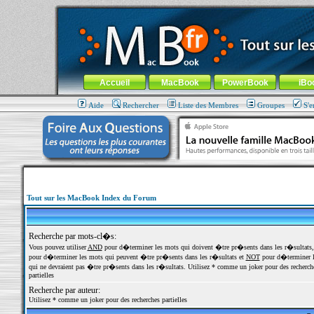
MacBook-fr.com : 100% Apple... 100% nomade !
Aller au contenu
-
Aller au menu général
-
Aller au menu de la
Menu général
Accueil
MacBook
PowerBook
iBo
Aide
Rechercher
Liste des Membres
Groupes
S'e
Tout sur les MacBook Index du Forum
Recherche par mots-cl�s:
Vous pouvez utiliser
AND
pour d�terminer les mots qui doivent �tre pr�sents dans les r�sultats
pour d�terminer les mots qui peuvent �tre pr�sents dans les r�sultats et
NOT
pour d�terminer l
qui ne devraient pas �tre pr�sents dans les r�sultats. Utilisez * comme un joker pour des recherch
partielles
Recherche par auteur:
Utilisez * comme un joker pour des recherches partielles