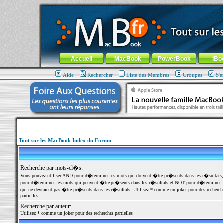
MacBook-fr.com : 100% Apple... 100% nomade !
Aller au contenu
-
Aller au menu général
-
Aller au menu de la
Menu général
Accueil
MacBook
PowerBook
iBo
Aide
Rechercher
Liste des Membres
Groupes
S'e
Tout sur les MacBook Index du Forum
Recherche par mots-cl�s:
Vous pouvez utiliser
AND
pour d�terminer les mots qui doivent �tre pr�sents dans les r�sultats
pour d�terminer les mots qui peuvent �tre pr�sents dans les r�sultats et
NOT
pour d�terminer l
qui ne devraient pas �tre pr�sents dans les r�sultats. Utilisez * comme un joker pour des recherch
partielles
Recherche par auteur:
Utilisez * comme un joker pour des recherches partielles