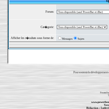
Op
Forum:
Cat�gorie:
Afficher les r�sultats sous forme de:
Messages
Sujets
Pour soutenir le développement du
Powered b
T
www.powerboo
Vers
Rédaction :
Ludovi