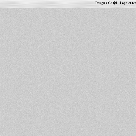
Design :
Ga�l
- Logo et te
Informations :
PowerBook
-
MacBook Pro
-
i