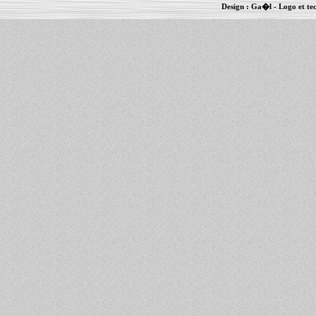
Design :
Ga�l
- Logo et te
Informations :
PowerBook
-
MacBook Pro
-
i