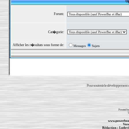
Op
Forum:
Cat�gorie:
Afficher les r�sultats sous forme de:
Messages
Sujets
Pour soutenir le développement du
Powered b
T
www.powerboo
Vers
Rédaction :
Ludovi