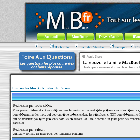
MacBook-fr.com : 100% Apple... 100% nomade !
Aller au contenu
-
Aller au menu général
-
Aller au menu de la
Menu général
Accueil
MacBook
PowerBook
iBo
Aide
Rechercher
Liste des Membres
Groupes
S'e
Tout sur les MacBook Index du Forum
Recherche par mots-cl�s:
Vous pouvez utiliser
AND
pour d�terminer les mots qui doivent �tre pr�sents dans les r�sultats
pour d�terminer les mots qui peuvent �tre pr�sents dans les r�sultats et
NOT
pour d�terminer l
qui ne devraient pas �tre pr�sents dans les r�sultats. Utilisez * comme un joker pour des recherch
partielles
Recherche par auteur:
Utilisez * comme un joker pour des recherches partielles