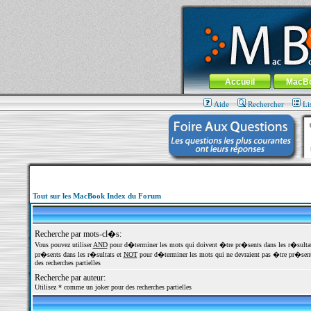
MacBook-fr.com : 100% Apple... 100% nom
Aller au contenu
-
Aller au menu 
Menu général
Accueil
MacB
Aide
Rechercher
Li
Tout sur les MacBook Index du Forum
Recherche par mots-cl�s:
Vous pouvez utiliser
AND
pour d�terminer les mots qui doivent �tre pr�sents dans les r�sulta
pr�sents dans les r�sultats et
NOT
pour d�terminer les mots qui ne devraient pas �tre pr�sents
des recherches partielles
Recherche par auteur:
Utilisez * comme un joker pour des recherches partielles