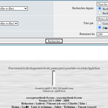
Rechercher depuis:
Reche
Reche
Trier par:
Crois
D�cr
Retourner les
Pour soutenir le développement du site, passez par ici pour faire vos achats AppleStore
Powered by
phpBB
© 2001, 2002 phpBB Group
Traduction par :
phpBB-fr.com
www.powerbook-fr.com
-
www.macbook-fr.com
Version 3.0 © 2000 - 2009
Rédaction :
Ludovic
|
Vincent (ch-vox)
|
Charles
|
Taho !
Design :
Ga�l
- Logo et technique :
Julien
- Technique :
Vincent (ctacat)