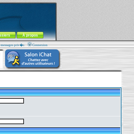
ssiers
À propos
s messages priv�s
Connexion