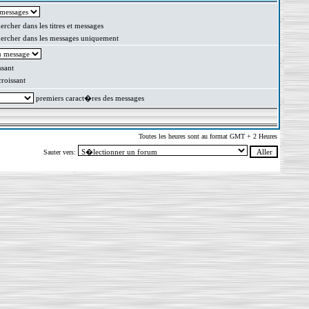
rcher dans les titres et messages
rcher dans les messages uniquement
sant
oissant
premiers caract�res des messages
Toutes les heures sont au format GMT + 2 Heures
Sauter vers: