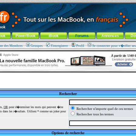
ade !
général
-
Aller au menu de la rubrique
ook
PowerBook
iBook
Forums
Annonces
Do
ste des Membres
Groupes
S'enregistrer
Profil
Se connecter pour v�rifier se
Rechercher
ts,
OR
pour d�terminer les mots qui peuvent �tre
Rechercher n'importe quel de ces termes
 dans les r�sultats. Utilisez * comme un joker pour
Rechercher tous les termes
Options de recherche