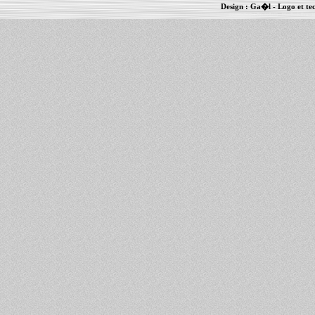
Design :
Ga�l
- Logo et te
Informations :
PowerBook
-
MacBook Pro
-
i