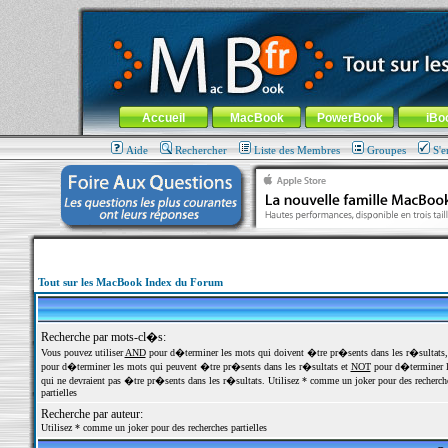
MacBook-fr.com : 100% Apple... 100% nomade !
Aller au contenu
-
Aller au menu général
-
Aller au menu de la
Menu général
Accueil
MacBook
PowerBook
iBo
Aide
Rechercher
Liste des Membres
Groupes
S'e
Tout sur les MacBook Index du Forum
Recherche par mots-cl�s:
Vous pouvez utiliser
AND
pour d�terminer les mots qui doivent �tre pr�sents dans les r�sultats
pour d�terminer les mots qui peuvent �tre pr�sents dans les r�sultats et
NOT
pour d�terminer l
qui ne devraient pas �tre pr�sents dans les r�sultats. Utilisez * comme un joker pour des recherch
partielles
Recherche par auteur:
Utilisez * comme un joker pour des recherches partielles