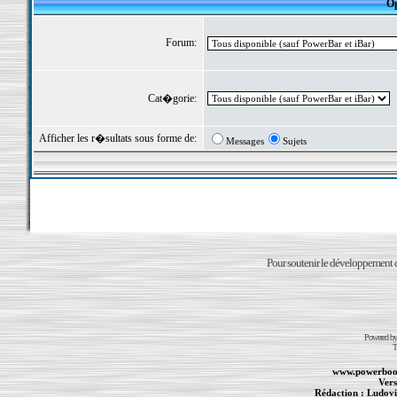
Op
Forum:
Cat�gorie:
Afficher les r�sultats sous forme de:
Messages
Sujets
Pour soutenir le développement du
Powered b
T
www.powerboo
Vers
Rédaction :
Ludovi