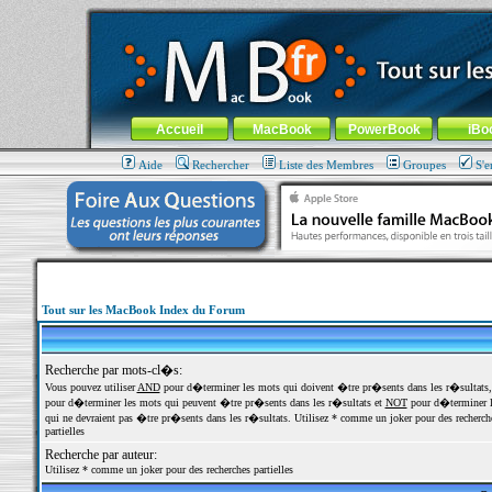
MacBook-fr.com : 100% Apple... 100% nomade !
Aller au contenu
-
Aller au menu général
-
Aller au menu de la
Menu général
Accueil
MacBook
PowerBook
iBo
Aide
Rechercher
Liste des Membres
Groupes
S'e
Tout sur les MacBook Index du Forum
Recherche par mots-cl�s:
Vous pouvez utiliser
AND
pour d�terminer les mots qui doivent �tre pr�sents dans les r�sultats
pour d�terminer les mots qui peuvent �tre pr�sents dans les r�sultats et
NOT
pour d�terminer l
qui ne devraient pas �tre pr�sents dans les r�sultats. Utilisez * comme un joker pour des recherch
partielles
Recherche par auteur:
Utilisez * comme un joker pour des recherches partielles