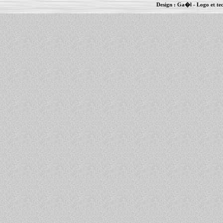
Design :
Ga�l
- Logo et te
Informations :
PowerBook
-
MacBook Pro
-
i