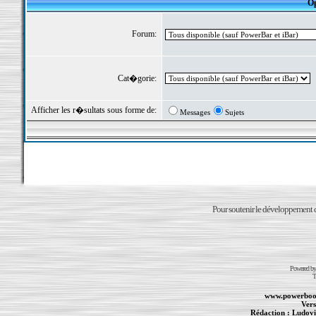
Op
Forum:
Cat�gorie:
Afficher les r�sultats sous forme de:
Messages
Sujets
Pour soutenir le développement du
Powered b
T
www.powerboo
Vers
Rédaction :
Ludovi