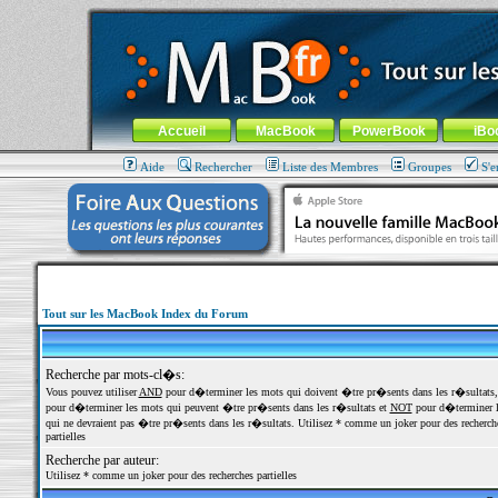
MacBook-fr.com : 100% Apple... 100% nomade !
Aller au contenu
-
Aller au menu général
-
Aller au menu de la
Menu général
Accueil
MacBook
PowerBook
iBo
Aide
Rechercher
Liste des Membres
Groupes
S'e
Tout sur les MacBook Index du Forum
Recherche par mots-cl�s:
Vous pouvez utiliser
AND
pour d�terminer les mots qui doivent �tre pr�sents dans les r�sultats
pour d�terminer les mots qui peuvent �tre pr�sents dans les r�sultats et
NOT
pour d�terminer l
qui ne devraient pas �tre pr�sents dans les r�sultats. Utilisez * comme un joker pour des recherch
partielles
Recherche par auteur:
Utilisez * comme un joker pour des recherches partielles