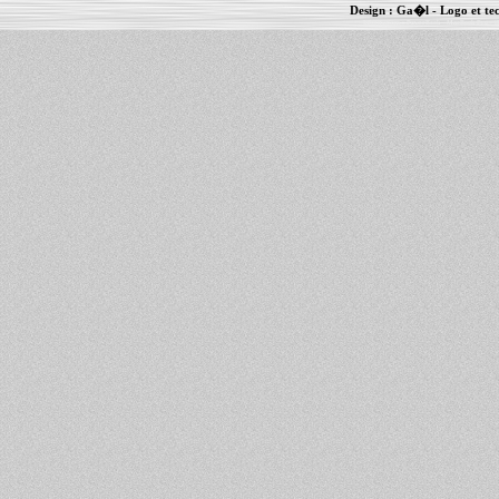
Design :
Ga�l
- Logo et te
Informations :
PowerBook
-
MacBook Pro
-
i