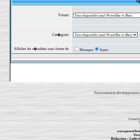
Op
Forum:
Cat�gorie:
Afficher les r�sultats sous forme de:
Messages
Sujets
Pour soutenir le développement du
Powered b
T
www.powerboo
Vers
Rédaction :
Ludovi