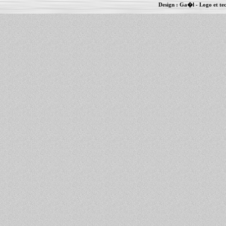
Design :
Ga�l
- Logo et te
Informations :
PowerBook
-
MacBook Pro
-
i