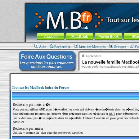
MacBook-fr.com : 100% Apple... 100% nomade !
Aller au contenu
-
Aller au menu général
-
Aller au menu de la
Menu général
Accueil
MacBook
PowerBook
iBo
Aide
Rechercher
Liste des Membres
Groupes
S'e
Tout sur les MacBook Index du Forum
Recherche par mots-cl�s:
Vous pouvez utiliser
AND
pour d�terminer les mots qui doivent �tre pr�sents dans les r�sultats
pour d�terminer les mots qui peuvent �tre pr�sents dans les r�sultats et
NOT
pour d�terminer l
qui ne devraient pas �tre pr�sents dans les r�sultats. Utilisez * comme un joker pour des recherch
partielles
Recherche par auteur:
Utilisez * comme un joker pour des recherches partielles