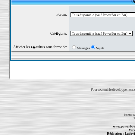
Op
Forum:
Cat�gorie:
Afficher les r�sultats sous forme de:
Messages
Sujets
Pour soutenir le développement du
Powered b
T
www.powerboo
Vers
Rédaction :
Ludovi