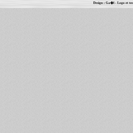
Design :
Ga�l
- Logo et te
Informations :
PowerBook
-
MacBook Pro
-
i