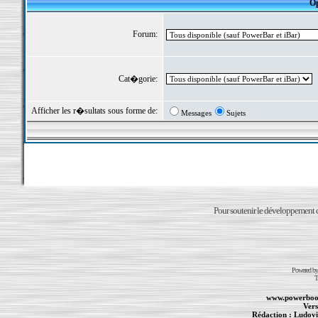
Op
Forum:
Cat�gorie:
Afficher les r�sultats sous forme de:
Messages
Sujets
Pour soutenir le développement du
Powered b
T
www.powerboo
Vers
Rédaction :
Ludovi