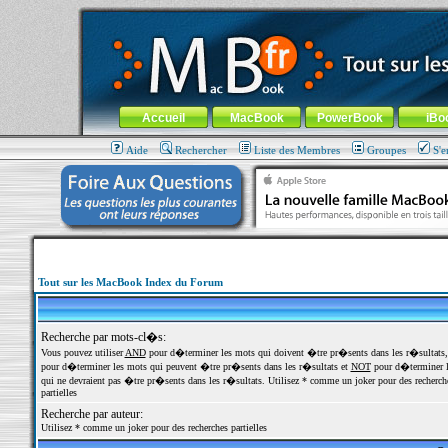
MacBook-fr.com : 100% Apple... 100% nomade !
Aller au contenu
-
Aller au menu général
-
Aller au menu de la
Menu général
Accueil
MacBook
PowerBook
iBo
Aide
Rechercher
Liste des Membres
Groupes
S'e
Tout sur les MacBook Index du Forum
Recherche par mots-cl�s:
Vous pouvez utiliser
AND
pour d�terminer les mots qui doivent �tre pr�sents dans les r�sultats
pour d�terminer les mots qui peuvent �tre pr�sents dans les r�sultats et
NOT
pour d�terminer l
qui ne devraient pas �tre pr�sents dans les r�sultats. Utilisez * comme un joker pour des recherch
partielles
Recherche par auteur:
Utilisez * comme un joker pour des recherches partielles