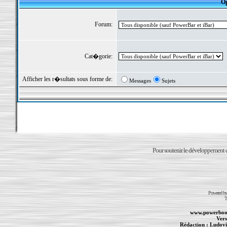
Op
Forum:
Cat�gorie:
Afficher les r�sultats sous forme de:
Messages
Sujets
Pour soutenir le développement du
Powered b
T
www.powerboo
Vers
Rédaction :
Ludovi