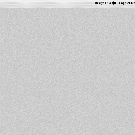
Design :
Ga�l
- Logo et te
Informations :
PowerBook
-
MacBook Pro
-
i