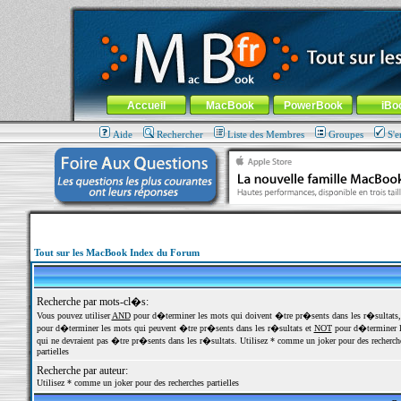
MacBook-fr.com : 100% Apple... 100% nomade !
Aller au contenu
-
Aller au menu général
-
Aller au menu de la
Menu général
Accueil
MacBook
PowerBook
iBo
Aide
Rechercher
Liste des Membres
Groupes
S'e
Tout sur les MacBook Index du Forum
Recherche par mots-cl�s:
Vous pouvez utiliser
AND
pour d�terminer les mots qui doivent �tre pr�sents dans les r�sultats
pour d�terminer les mots qui peuvent �tre pr�sents dans les r�sultats et
NOT
pour d�terminer l
qui ne devraient pas �tre pr�sents dans les r�sultats. Utilisez * comme un joker pour des recherch
partielles
Recherche par auteur:
Utilisez * comme un joker pour des recherches partielles