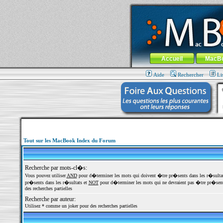
MacBook-fr.com : 100% Apple... 100% nom
Aller au contenu
-
Aller au menu 
Menu général
Accueil
MacB
Aide
Rechercher
Li
Tout sur les MacBook Index du Forum
Recherche par mots-cl�s:
Vous pouvez utiliser
AND
pour d�terminer les mots qui doivent �tre pr�sents dans les r�sulta
pr�sents dans les r�sultats et
NOT
pour d�terminer les mots qui ne devraient pas �tre pr�sents
des recherches partielles
Recherche par auteur:
Utilisez * comme un joker pour des recherches partielles