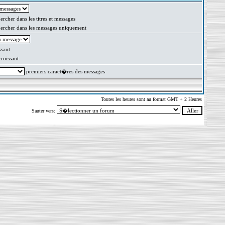
rcher dans les titres et messages
rcher dans les messages uniquement
sant
oissant
premiers caract�res des messages
Toutes les heures sont au format GMT + 2 Heures
Sauter vers: