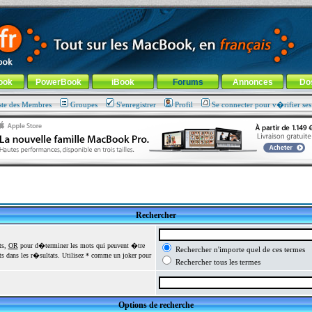
ade !
général
-
Aller au menu de la rubrique
ook
PowerBook
iBook
Forums
Annonces
Do
ste des Membres
Groupes
S'enregistrer
Profil
Se connecter pour v�rifier se
Rechercher
ts,
OR
pour d�terminer les mots qui peuvent �tre
Rechercher n'importe quel de ces termes
 dans les r�sultats. Utilisez * comme un joker pour
Rechercher tous les termes
Options de recherche