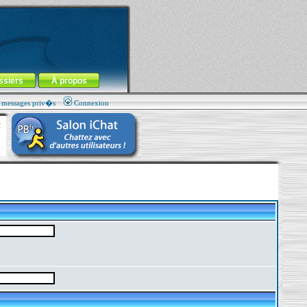
ssiers
À propos
s messages priv�s
Connexion