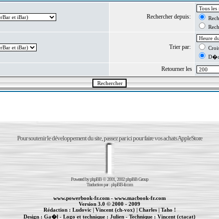
Rechercher depuis:
Reche
Reche
Trier par:
Crois
D�cr
Retourner les
Pour soutenir le développement du site, passez par ici pour faire vos achats AppleStore
Powered by
phpBB
© 2001, 2002 phpBB Group
Traduction par :
phpBB-fr.com
www.powerbook-fr.com
-
www.macbook-fr.com
Version 3.0 © 2000 - 2009
Rédaction :
Ludovic
|
Vincent (ch-vox)
|
Charles
|
Taho !
Design :
Ga�l
- Logo et technique :
Julien
- Technique :
Vincent (ctacat)