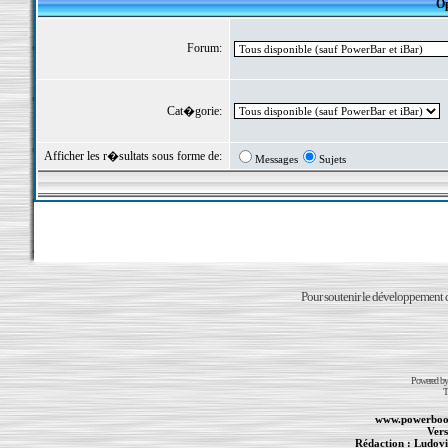
Op
Forum:
Cat�gorie:
Afficher les r�sultats sous forme de:
Messages
Sujets
Pour soutenir le développement du
Powered b
T
www.powerboo
Vers
Rédaction :
Ludovi