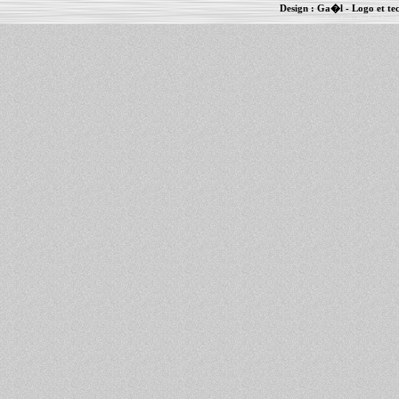
Design :
Ga�l
- Logo et te
Informations :
PowerBook
-
MacBook Pro
-
i