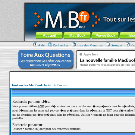
MacBook-fr.com : 100% Apple... 100% nomade !
Aller au contenu
-
Aller au menu général
-
Aller au menu de la
Menu général
Accueil
MacBook
PowerBook
iBo
Aide
Rechercher
Liste des Membres
Groupes
S'e
Tout sur les MacBook Index du Forum
Recherche par mots-cl�s:
Vous pouvez utiliser
AND
pour d�terminer les mots qui doivent �tre pr�sents dans les r�sultats
pour d�terminer les mots qui peuvent �tre pr�sents dans les r�sultats et
NOT
pour d�terminer l
qui ne devraient pas �tre pr�sents dans les r�sultats. Utilisez * comme un joker pour des recherch
partielles
Recherche par auteur:
Utilisez * comme un joker pour des recherches partielles