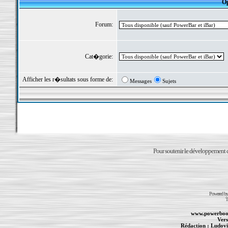
Op
Forum:
Cat�gorie:
Afficher les r�sultats sous forme de:
Messages
Sujets
Pour soutenir le développement du
Powered b
T
www.powerboo
Vers
Rédaction :
Ludovi