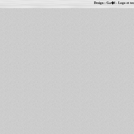
Design :
Ga�l
- Logo et te
Informations :
PowerBook
-
MacBook Pro
-
i