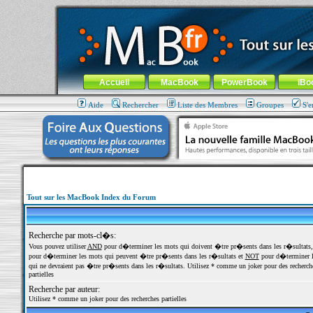
MacBook-fr.com : 100% Apple... 100% nomade !
Aller au contenu
-
Aller au menu général
-
Aller au menu de la
Menu général
Accueil
MacBook
PowerBook
iBo
Aide
Rechercher
Liste des Membres
Groupes
S'e
Tout sur les MacBook Index du Forum
Recherche par mots-cl�s:
Vous pouvez utiliser
AND
pour d�terminer les mots qui doivent �tre pr�sents dans les r�sultats
pour d�terminer les mots qui peuvent �tre pr�sents dans les r�sultats et
NOT
pour d�terminer l
qui ne devraient pas �tre pr�sents dans les r�sultats. Utilisez * comme un joker pour des recherch
partielles
Recherche par auteur:
Utilisez * comme un joker pour des recherches partielles