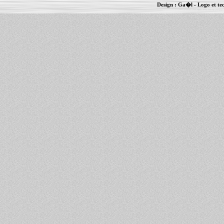
Design :
Ga�l
- Logo et te
Informations :
PowerBook
-
MacBook Pro
-
i