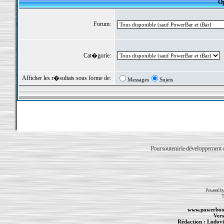
Op
Forum:
Cat�gorie:
Afficher les r�sultats sous forme de:
Messages
Sujets
Pour soutenir le développement du
Powered b
T
www.powerboo
Vers
Rédaction :
Ludovi