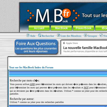
MacBook-fr.com : 100% Apple... 100% nomade !
Aller au contenu
-
Aller au menu général
-
Aller au menu de la
Menu général
Accueil
MacBook
PowerBook
iBo
Aide
Rechercher
Liste des Membres
Groupes
S'e
Tout sur les MacBook Index du Forum
Recherche par mots-cl�s:
Vous pouvez utiliser
AND
pour d�terminer les mots qui doivent �tre pr�sents dans les r�sultats
pour d�terminer les mots qui peuvent �tre pr�sents dans les r�sultats et
NOT
pour d�terminer l
qui ne devraient pas �tre pr�sents dans les r�sultats. Utilisez * comme un joker pour des recherch
partielles
Recherche par auteur:
Utilisez * comme un joker pour des recherches partielles