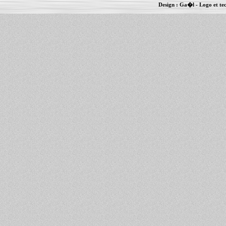
Design :
Ga�l
- Logo et te
Informations :
PowerBook
-
MacBook Pro
-
i