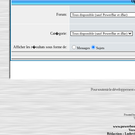
Op
Forum:
Cat�gorie:
Afficher les r�sultats sous forme de:
Messages
Sujets
Pour soutenir le développement du
Powered b
T
www.powerboo
Vers
Rédaction :
Ludovi