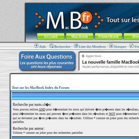
MacBook-fr.com : 100% Apple... 100% nomade !
Aller au contenu
-
Aller au menu général
-
Aller au menu de la
Menu général
Accueil
MacBook
PowerBook
iBo
Aide
Rechercher
Liste des Membres
Groupes
S'e
Tout sur les MacBook Index du Forum
Recherche par mots-cl�s:
Vous pouvez utiliser
AND
pour d�terminer les mots qui doivent �tre pr�sents dans les r�sultats
pour d�terminer les mots qui peuvent �tre pr�sents dans les r�sultats et
NOT
pour d�terminer l
qui ne devraient pas �tre pr�sents dans les r�sultats. Utilisez * comme un joker pour des recherch
partielles
Recherche par auteur:
Utilisez * comme un joker pour des recherches partielles