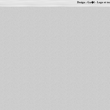
Design :
Ga�l
- Logo et te
Informations :
PowerBook
-
MacBook Pro
-
i