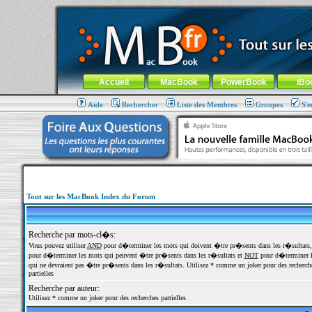
MacBook-fr.com : 100% Apple... 100% nomade !
Aller au contenu
-
Aller au menu général
-
Aller au menu de la
Menu général
Accueil
MacBook
PowerBook
iBo
Aide
Rechercher
Liste des Membres
Groupes
S'e
Tout sur les MacBook Index du Forum
Recherche par mots-cl�s:
Vous pouvez utiliser
AND
pour d�terminer les mots qui doivent �tre pr�sents dans les r�sultats
pour d�terminer les mots qui peuvent �tre pr�sents dans les r�sultats et
NOT
pour d�terminer l
qui ne devraient pas �tre pr�sents dans les r�sultats. Utilisez * comme un joker pour des recherch
partielles
Recherche par auteur:
Utilisez * comme un joker pour des recherches partielles