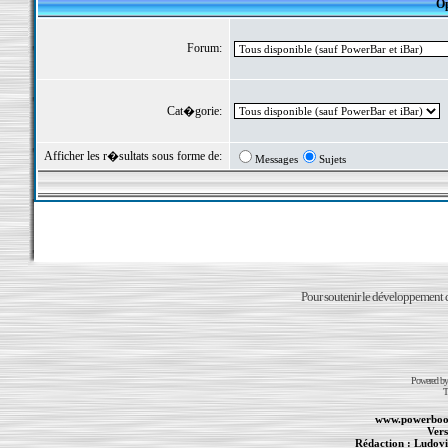
Op
Forum:
Cat�gorie:
Afficher les r�sultats sous forme de:
Messages
Sujets
Pour soutenir le développement du
Powered b
T
www.powerboo
Vers
Rédaction :
Ludovi