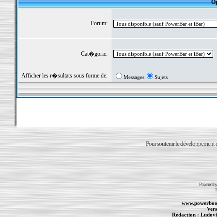
Op
Forum:
Cat�gorie:
Afficher les r�sultats sous forme de:
Messages
Sujets
Pour soutenir le développement du
Powered b
T
www.powerboo
Vers
Rédaction :
Ludovi