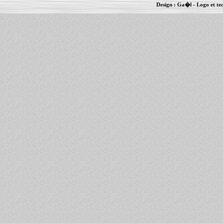
Design :
Ga�l
- Logo et te
Informations :
PowerBook
-
MacBook Pro
-
i