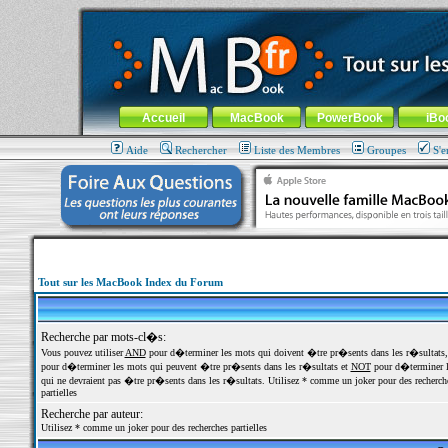
MacBook-fr.com : 100% Apple... 100% nomade !
Aller au contenu
-
Aller au menu général
-
Aller au menu de la
Menu général
Accueil
MacBook
PowerBook
iBo
Aide
Rechercher
Liste des Membres
Groupes
S'e
Tout sur les MacBook Index du Forum
Recherche par mots-cl�s:
Vous pouvez utiliser
AND
pour d�terminer les mots qui doivent �tre pr�sents dans les r�sultats
pour d�terminer les mots qui peuvent �tre pr�sents dans les r�sultats et
NOT
pour d�terminer l
qui ne devraient pas �tre pr�sents dans les r�sultats. Utilisez * comme un joker pour des recherch
partielles
Recherche par auteur:
Utilisez * comme un joker pour des recherches partielles