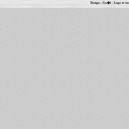
Design :
Ga�l
- Logo et te
Informations :
PowerBook
-
MacBook Pro
-
i