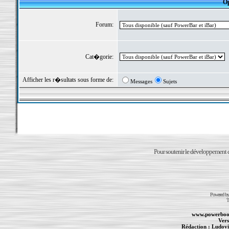
Op
Forum:
Cat�gorie:
Afficher les r�sultats sous forme de:
Messages
Sujets
Pour soutenir le développement du
Powered b
T
www.powerboo
Vers
Rédaction :
Ludovi