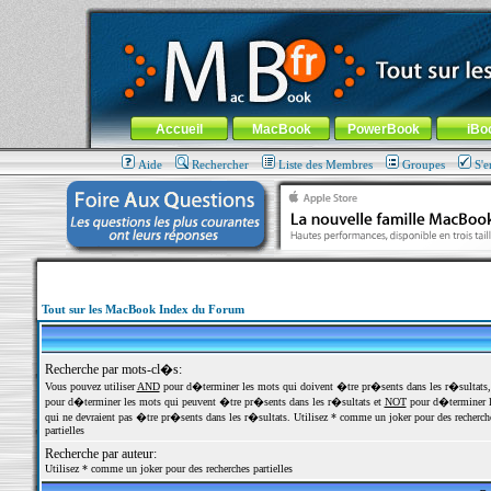
MacBook-fr.com : 100% Apple... 100% nomade !
Aller au contenu
-
Aller au menu général
-
Aller au menu de la
Menu général
Accueil
MacBook
PowerBook
iBo
Aide
Rechercher
Liste des Membres
Groupes
S'e
Tout sur les MacBook Index du Forum
Recherche par mots-cl�s:
Vous pouvez utiliser
AND
pour d�terminer les mots qui doivent �tre pr�sents dans les r�sultats
pour d�terminer les mots qui peuvent �tre pr�sents dans les r�sultats et
NOT
pour d�terminer l
qui ne devraient pas �tre pr�sents dans les r�sultats. Utilisez * comme un joker pour des recherch
partielles
Recherche par auteur:
Utilisez * comme un joker pour des recherches partielles