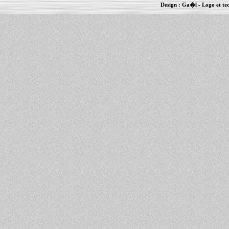
Design :
Ga�l
- Logo et te
Informations :
PowerBook
-
MacBook Pro
-
i