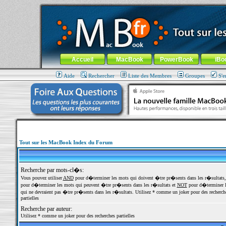
MacBook-fr.com : 100% Apple... 100% nomade !
Aller au contenu
-
Aller au menu général
-
Aller au menu de la
Menu général
Accueil
MacBook
PowerBook
iBo
Aide
Rechercher
Liste des Membres
Groupes
S'e
Tout sur les MacBook Index du Forum
Recherche par mots-cl�s:
Vous pouvez utiliser
AND
pour d�terminer les mots qui doivent �tre pr�sents dans les r�sultats
pour d�terminer les mots qui peuvent �tre pr�sents dans les r�sultats et
NOT
pour d�terminer l
qui ne devraient pas �tre pr�sents dans les r�sultats. Utilisez * comme un joker pour des recherch
partielles
Recherche par auteur:
Utilisez * comme un joker pour des recherches partielles