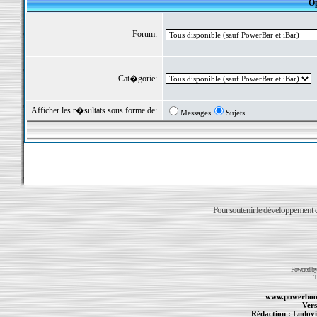
Op
Forum:
Cat�gorie:
Afficher les r�sultats sous forme de:
Messages
Sujets
Pour soutenir le développement du
Powered b
T
www.powerboo
Vers
Rédaction :
Ludovi