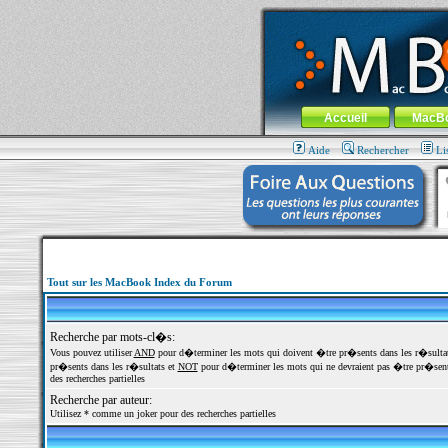
MacBook-fr.com : 100% Apple... 100% nom
Aller au contenu
-
Aller au menu 
Menu général
Accueil
MacB
Aide
Rechercher
Li
Tout sur les MacBook Index du Forum
Recherche par mots-cl�s:
Vous pouvez utiliser
AND
pour d�terminer les mots qui doivent �tre pr�sents dans les r�sulta
pr�sents dans les r�sultats et
NOT
pour d�terminer les mots qui ne devraient pas �tre pr�sents
des recherches partielles
Recherche par auteur:
Utilisez * comme un joker pour des recherches partielles