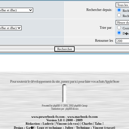
Rechercher depuis:
Reche
Reche
Trier par:
Crois
D�cr
Retourner les
Pour soutenir le développement du site, passez par ici pour faire vos achats AppleStore
Powered by
phpBB
© 2001, 2002 phpBB Group
Traduction par :
phpBB-fr.com
www.powerbook-fr.com
-
www.macbook-fr.com
Version 3.0 © 2000 - 2009
Rédaction :
Ludovic
|
Vincent (ch-vox)
|
Charles
|
Taho !
Design :
Ga�l
- Logo et technique :
Julien
- Technique :
Vincent (ctacat)