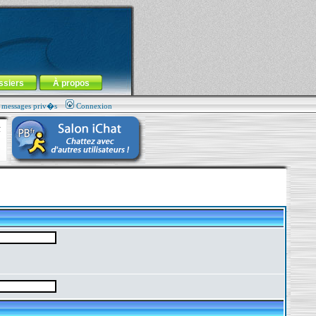
ssiers
À propos
s messages priv�s
Connexion