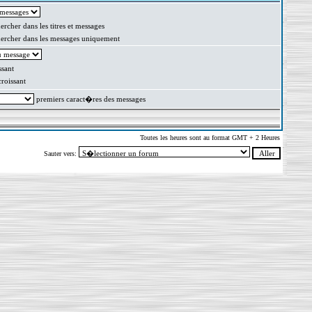
rcher dans les titres et messages
rcher dans les messages uniquement
sant
oissant
premiers caract�res des messages
Toutes les heures sont au format GMT + 2 Heures
Sauter vers: