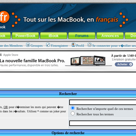
ade !
général
-
Aller au menu de la rubrique
ook
PowerBook
iBook
Forums
Annonces
Do
ste des Membres
Groupes
S'enregistrer
Profil
Se connecter pour v�rifier se
Rechercher
ts,
OR
pour d�terminer les mots qui peuvent �tre
Rechercher n'importe quel de ces termes
 dans les r�sultats. Utilisez * comme un joker pour
Rechercher tous les termes
Options de recherche