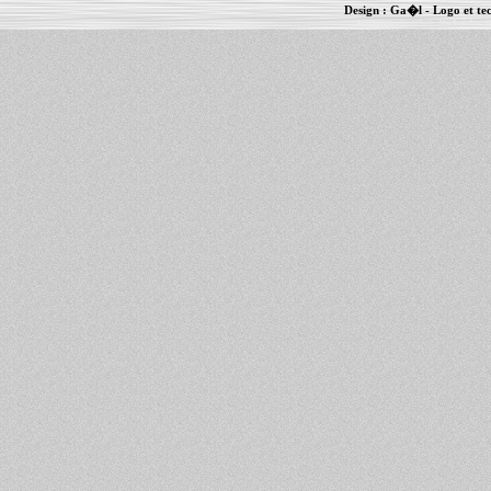
Design :
Ga�l
- Logo et te
Informations :
PowerBook
-
MacBook Pro
-
i