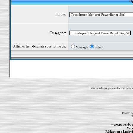
Op
Forum:
Cat�gorie:
Afficher les r�sultats sous forme de:
Messages
Sujets
Pour soutenir le développement du
Powered b
T
www.powerboo
Vers
Rédaction :
Ludovi