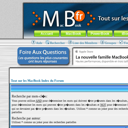
MacBook-fr.com : 100% Apple... 100% nomade !
Aller au contenu
-
Aller au menu général
-
Aller au menu de la
Menu général
Accueil
MacBook
PowerBook
iBo
Aide
Rechercher
Liste des Membres
Groupes
S'e
Tout sur les MacBook Index du Forum
Recherche par mots-cl�s:
Vous pouvez utiliser
AND
pour d�terminer les mots qui doivent �tre pr�sents dans les r�sultats
pour d�terminer les mots qui peuvent �tre pr�sents dans les r�sultats et
NOT
pour d�terminer l
qui ne devraient pas �tre pr�sents dans les r�sultats. Utilisez * comme un joker pour des recherch
partielles
Recherche par auteur:
Utilisez * comme un joker pour des recherches partielles