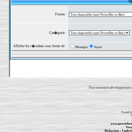
Op
Forum:
Cat�gorie:
Afficher les r�sultats sous forme de:
Messages
Sujets
Pour soutenir le développement du
Powered b
T
www.powerboo
Vers
Rédaction :
Ludovi