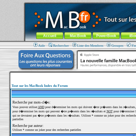
MacBook-fr.com : 100% Apple... 100% nomade !
Aller au contenu
-
Aller au menu général
-
Aller au menu de la
Menu général
Accueil
MacBook
PowerBook
iBo
Aide
Rechercher
Liste des Membres
Groupes
S'e
Tout sur les MacBook Index du Forum
Recherche par mots-cl�s:
Vous pouvez utiliser
AND
pour d�terminer les mots qui doivent �tre pr�sents dans les r�sultats
pour d�terminer les mots qui peuvent �tre pr�sents dans les r�sultats et
NOT
pour d�terminer l
qui ne devraient pas �tre pr�sents dans les r�sultats. Utilisez * comme un joker pour des recherch
partielles
Recherche par auteur:
Utilisez * comme un joker pour des recherches partielles