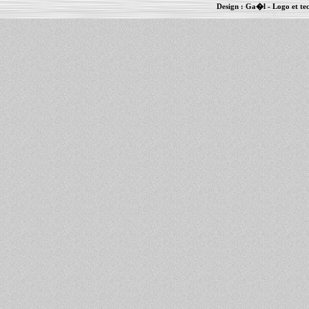
Design :
Ga�l
- Logo et te
Informations :
PowerBook
-
MacBook Pro
-
i