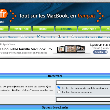
ade !
général
-
Aller au menu de la rubrique
ook
PowerBook
iBook
Forums
Annonces
Do
ste des Membres
Groupes
S'enregistrer
Profil
Se connecter pour v�rifier se
Rechercher
ts,
OR
pour d�terminer les mots qui peuvent �tre
Rechercher n'importe quel de ces termes
 dans les r�sultats. Utilisez * comme un joker pour
Rechercher tous les termes
Options de recherche