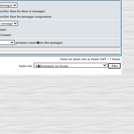
rcher dans les titres et messages
rcher dans les messages uniquement
sant
oissant
premiers caract�res des messages
Toutes les heures sont au format GMT + 2 Heures
Sauter vers: