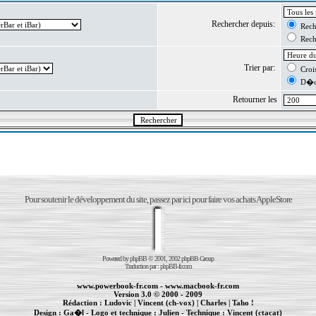
Rechercher depuis:
Reche
Reche
Trier par:
Crois
D�cr
Retourner les
Pour soutenir le développement du site, passez par ici pour faire vos achats AppleStore
Powered by
phpBB
© 2001, 2002 phpBB Group
Traduction par :
phpBB-fr.com
www.powerbook-fr.com
-
www.macbook-fr.com
Version 3.0 © 2000 - 2009
Rédaction :
Ludovic
|
Vincent (ch-vox)
|
Charles
|
Taho !
Design :
Ga�l
- Logo et technique :
Julien
- Technique :
Vincent (ctacat)