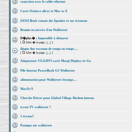
conection avec le cable ethernet
Carte Orinoco silver et Mac os X
[SOS] Bruit venant des Speaker et sur écouteur
Remise en service d'un Wallstreet
D�plac� :
Impossible à démarer
[
Aller � la page:
1
,
2
]
disque dur reconnu de temps en temps ...
[
Aller � la page:
1
,
2
]
Adaptateur VGA/DVI carte Margi Display-to-Go
Pile Interne PowerBook G3 Wallstreet
alimentation pour Wallstreet étrange....
MacOs 9
Cherche Driver pour Glabal Village Modem interne
ecran TV wallstreet ?
2 écrans?
Panique sur wallstreet