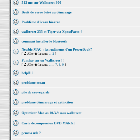
512 mo sur Wallstreet 300
Bruit de verre brisé au démarage
Problème d'écran bizarre
wallstreet 233 et Tiger via XpostFacto 4
comment installer le bluetooth
Newbie MAC : les rudiments d'un PowerBook?
[
Aller � la page:
1
,
2
]
Panther sur un Wallstreet !!
[
Aller � la page:
1
...
7
,
8
,
9
]
help!!!!
probleme ecran
pile de sauvegarde
probleme démarrage et extinction
Optimizer Mac os 10.3.9 sous wallstreet
Carte décompression DVD MARGI
pcmcia usb ?