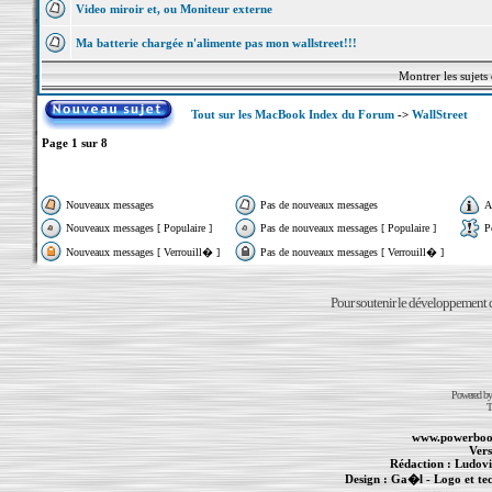
Video miroir et, ou Moniteur externe
Ma batterie chargée n'alimente pas mon wallstreet!!!
Montrer les sujets
Tout sur les MacBook Index du Forum
->
WallStreet
Page
1
sur
8
Nouveaux messages
Pas de nouveaux messages
A
Nouveaux messages [ Populaire ]
Pas de nouveaux messages [ Populaire ]
P
Nouveaux messages [ Verrouill� ]
Pas de nouveaux messages [ Verrouill� ]
Pour soutenir le développement du
Powered b
T
www.powerboo
Vers
Rédaction :
Ludovi
Design :
Ga�l
- Logo et te
Informations :
PowerBook
-
MacBook Pro
-
i