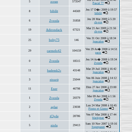
5
zcean
573547
Pascal 77
Jeu 17 D�c 2009 à 19:57
bibilit
8
44569
bibilit
Jeu 28 Mai 2009 à 5:20
6
Zvezda
31858
ch-vox
Mar 21 Avr 2009 à 21:56
19
Adirondack
67321
ch-vox
Ven 31 Oct 2008 à 18:34
boby75
25
146
lpascalon
Ven 29 Ao� 2008 à 14:51
29
carmelo42
104159
pacis
Jeu 14 Ao� 2008 à 19:34
Zvezda
0
18515
Zvezda
Mar 29 Juil 2008 à 16:42
11
bademk2c
43148
lpascalon
Ven 06 Juin 2008 à 14:12
3
eixurit
25044
lpascalon
Dim 27 Avr 2008 à 23:00
11
Ener
46798
lpascalon
Mer 09 Avr 2008 à 1:56
1
Zvezda
20379
Zvezda
Lun 24 Mar 2008 à 10:45
2
aglae
23038
Pismo et Gizmo
Ven 07 Mar 2008 à 17:44
5
iClyde
28786
blackjmac
Sam 10 Nov 2007 à 19:16
5
niolu
29413
Superparati