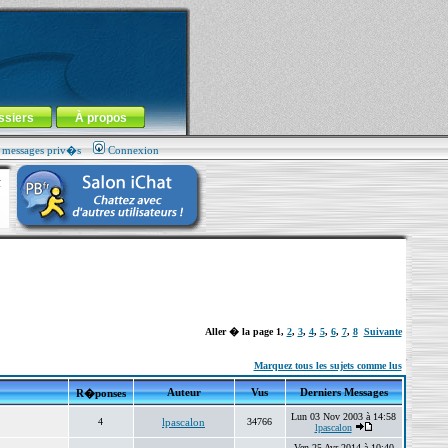
ssiers
À propos
s messages priv�s
Connexion
Aller � la page
1
,
2
,
3
,
4
,
5
,
6
,
7
,
8
Suivante
Marquez tous les sujets comme lus
Auteur
Vus
Derniers Messages
R�ponses
Lun 03 Nov 2003 à 14:58
4
lpascalon
34766
lpascalon
Ven 25 Avr 2014 à 10:40