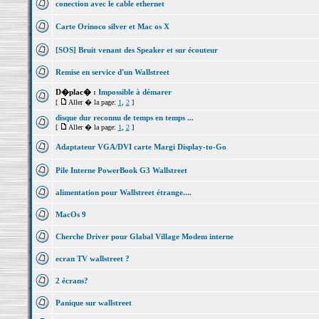
conection avec le cable ethernet
Carte Orinoco silver et Mac os X
[SOS] Bruit venant des Speaker et sur écouteur
Remise en service d'un Wallstreet
D�plac� :
Impossible à démarer
[
Aller � la page:
1
,
2
]
disque dur reconnu de temps en temps ...
[
Aller � la page:
1
,
2
]
Adaptateur VGA/DVI carte Margi Display-to-Go
Pile Interne PowerBook G3 Wallstreet
alimentation pour Wallstreet étrange....
MacOs 9
Cherche Driver pour Glabal Village Modem interne
ecran TV wallstreet ?
2 écrans?
Panique sur wallstreet