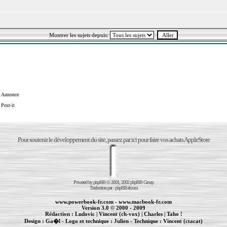
Montrer les sujets depuis:
Annonce
Post-it
Pour soutenir le développement du site, passez par ici pour faire vos achats AppleStore
Powered by
phpBB
© 2001, 2002 phpBB Group
Traduction par :
phpBB-fr.com
www.powerbook-fr.com
-
www.macbook-fr.com
Version 3.0 © 2000 - 2009
Rédaction :
Ludovic
|
Vincent (ch-vox)
|
Charles
|
Taho !
Design :
Ga�l
- Logo et technique :
Julien
- Technique :
Vincent (ctacat)
Informations :
PowerBook
-
MacBook Pro
-
iBook
|
Maintenance Apple et Macintosh à Toulouse
|
cr�ation de sites Internet