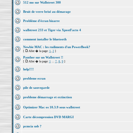
512 mo sur Wallstreet 300
Bruit de verre brisé au démarage
Problème d'écran bizarre
wallstreet 233 et Tiger via XpostFacto 4
comment installer le bluetooth
Newbie MAC : les rudiments d'un PowerBook?
[
Aller � la page:
1
,
2
]
Panther sur un Wallstreet !!
[
Aller � la page:
1
...
7
,
8
,
9
]
help!!!!
probleme ecran
pile de sauvegarde
probleme démarrage et extinction
Optimizer Mac os 10.3.9 sous wallstreet
Carte décompression DVD MARGI
pcmcia usb ?