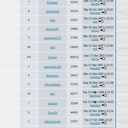
Sam 13 Oct 2007 à 21:04
7
Chtimac
35354
Roland
Mar 09 Oct 2007 à 18:43
6
olivierrob
33110
lpascalon
Ven 22 Juin 2007 à 18:25
6
jmb
33351
jmb
Mer 20 Juin 2007 à 22:53
2
levince91
24806
ChrisL
Mer 20 Juin 2007 à 22:51
3
marmuse123
27865
ChrisL
Mar 12 Juin 2007 à 15:00
38
jmb
138457
jmb
Sam 17 Mar 2007 à 8:50
176
Chong
458152
ch-vox
Jeu 15 Mar 2007 à 21:14
1
moquette.zik
23301
lpascalon
Mer 14 Mar 2007 à 19:53
4
loubenou
28412
loubenou
Sam 03 Mar 2007 à 11:08
3
whynotbeno
31333
Isleño
Ven 22 D�c 2006 à 12:42
rice
16
60271
blackjmac
Ven 15 D�c 2006 à 10:02
nazarin
7
32630
lpascalon
Ven 10 Nov 2006 à 13:24
9
Zvezda
40429
lpascalon
Ven 27 Oct 2006 à 8:23
1
fabricologie
21072
lpascalon