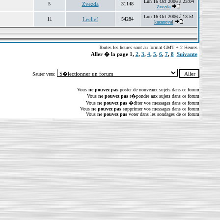
Lun 16 Oct 2006 à 23:04
5
Zvezda
31148
Zvezda
Lun 16 Oct 2006 à 13:51
11
Lechef
54284
kazanoval
Toutes les heures sont au format GMT + 2 Heures
Aller � la page
1
,
2
,
3
,
4
,
5
,
6
,
7
,
8
Suivante
Sauter vers:
Vous
ne pouvez pas
poster de nouveaux sujets dans ce forum
Vous
ne pouvez pas
r�pondre aux sujets dans ce forum
Vous
ne pouvez pas
�diter vos messages dans ce forum
Vous
ne pouvez pas
supprimer vos messages dans ce forum
Vous
ne pouvez pas
voter dans les sondages de ce forum