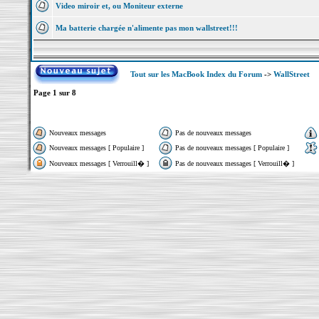
Video miroir et, ou Moniteur externe
Ma batterie chargée n'alimente pas mon wallstreet!!!
Tout sur les MacBook Index du Forum
->
WallStreet
Page
1
sur
8
Nouveaux messages
Pas de nouveaux messages
Nouveaux messages [ Populaire ]
Pas de nouveaux messages [ Populaire ]
Nouveaux messages [ Verrouill� ]
Pas de nouveaux messages [ Verrouill� ]