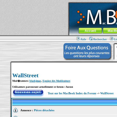
MacBook-fr.com : 100% Apple... 100% nom
Aller au contenu
-
Aller au menu 
Menu général
Accueil
MacB
Aide
Rechercher
Li
WallStreet
Mod�rateurs:
blackjmac
,
Equipe des Modérateurs
Utilisateurs parcourant actuellement ce forum : Aucun
Tout sur les MacBook Index du Forum
->
WallStreet
Annonce :
Pièces détachées