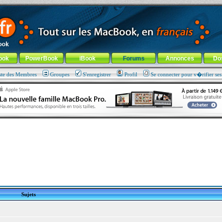
ade !
général
-
Aller au menu de la rubrique
ook
PowerBook
iBook
Forums
Annonces
Do
ste des Membres
Groupes
S'enregistrer
Profil
Se connecter pour v�rifier se
Sujets