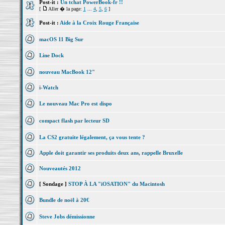
Post-it :
Un tchat PowerBook-fr !!
[
Aller � la page:
1
...
4
,
5
,
6
]
Post-it :
Aide à la Croix Rouge Française
macOS 11 Big Sur
Line Dock
nouveau MacBook 12"
i-Watch
Le nouveau Mac Pro est dispo
compact flash par lecteur SD
La CS2 gratuite légalement, ça vous tente ?
Apple doit garantir ses produits deux ans, rappelle Bruxelle
Nouveautés 2012
[ Sondage ]
STOP À LA "iOSATION" du Macintosh
Bundle de noël à 20€
Steve Jobs démissionne