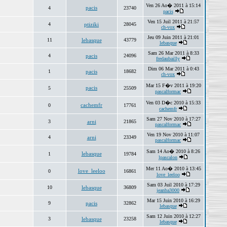
Ven 26 Ao� 2011 à 15:14
pacis
4
23740
pacis
Ven 15 Juil 2011 à 21:57
4
ptiziki
28045
ch-vox
Jeu 09 Juin 2011 à 21:01
11
lebasque
43779
lebasque
Sam 26 Mar 2011 à 8:33
4
pacis
24096
fredaubailly
Dim 06 Mar 2011 à 0:43
1
pacis
18682
ch-vox
Mar 15 F�v 2011 à 19:20
pacis
5
25509
pascalformac
Ven 03 D�c 2010 à 15:33
cachemfr
0
17761
cachemfr
Sam 27 Nov 2010 à 17:27
3
arni
21865
pascalformac
Ven 19 Nov 2010 à 11:07
4
arni
23349
pascalformac
Sam 14 Ao� 2010 à 8:26
lebasque
1
19784
lpascalon
Mer 11 Ao� 2010 à 13:45
love_leeloo
0
16861
love_leeloo
Sam 03 Juil 2010 à 17:29
10
lebasque
36809
jeanba3000
Mar 15 Juin 2010 à 16:29
9
pacis
32862
lebasque
Sam 12 Juin 2010 à 12:27
3
lebasque
23258
lebasque