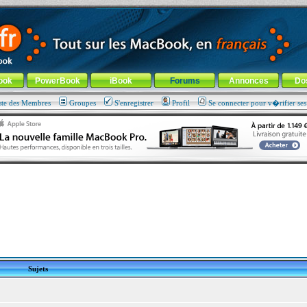
ade !
général
-
Aller au menu de la rubrique
ook
PowerBook
iBook
Forums
Annonces
Do
ste des Membres
Groupes
S'enregistrer
Profil
Se connecter pour v�rifier se
Sujets