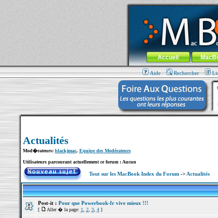
MacBook-fr.com : 100% Apple... 100% nom
Aller au contenu
-
Aller au menu 
Menu général
Accueil
MacB
Aide
Rechercher
Li
Actualités
Mod�rateurs:
blackjmac
,
Equipe des Modérateurs
Utilisateurs parcourant actuellement ce forum : Aucun
Tout sur les MacBook Index du Forum
->
Actualités
Post-it :
Pour que Powerbook-fr vive mieux !!!
[
Aller � la page:
1
,
2
,
3
,
4
]