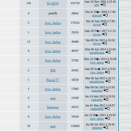
Sam 19 Nov 2005 à 23:45
118
Kyrill76
415729
lilly
Ven 31 D�c 2004 à 7:46
jmkdb
4
28642
chocolat
Ven 26 Juin 2020 à 7:09
5
love_leeloo
170235
ch-vox
Sam 18 F�v 2017 à 1:13
love_leeloo
1
29255
ch-vox
Ven 09 Oct 2015 à 16:32
13
love_leeloo
49480
ch-vox
Dim 06 Juil 2014 à 12:04
6
love_leeloo
40547
pascalformac
Dim 22 D�c 2013 à 10:58
love_leeloo
7
37282
love_leeloo
Sam 03 Ao� 2013 à 8:02
406
2
20431
love_leeloo
Mar 08 Jan 2013 à 23:15
1
Pascal 77
18250
pascalformac
Mar 09 Oct 2012 à 12:01
1
love_leeloo
17883
lpascalon
Jeu 14 Juin 2012 à 19:10
3
arni
21058
lpascalon
Jeu 01 Mar 2012 à 19:07
4
lebasque
26213
jeanba3000
Jeu 22 D�c 2011 à 10:43
love_leeloo
0
16434
love_leeloo
Jeu 06 Oct 2011 à 19:45
19
arni
126829
lebasque