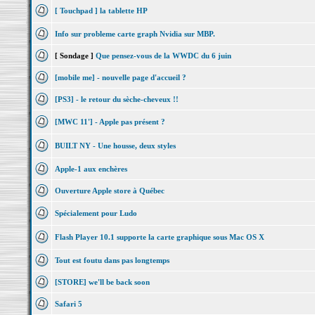
[ Touchpad ] la tablette HP
Info sur probleme carte graph Nvidia sur MBP.
[ Sondage ]
Que pensez-vous de la WWDC du 6 juin
[mobile me] - nouvelle page d'accueil ?
[PS3] - le retour du sèche-cheveux !!
[MWC 11'] - Apple pas présent ?
BUILT NY - Une housse, deux styles
Apple-1 aux enchères
Ouverture Apple store à Québec
Spécialement pour Ludo
Flash Player 10.1 supporte la carte graphique sous Mac OS X
Tout est foutu dans pas longtemps
[STORE] we'll be back soon
Safari 5