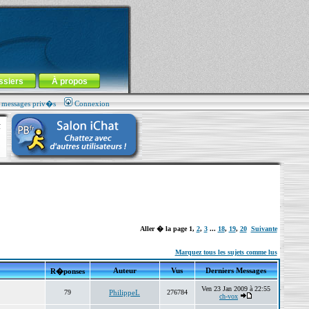
ssiers
À propos
s messages priv�s
Connexion
Aller � la page
1
,
2
,
3
...
18
,
19
,
20
Suivante
Marquez tous les sujets comme lus
Auteur
Vus
Derniers Messages
R�ponses
Ven 23 Jan 2009 à 22:55
79
PhilippeL
276784
ch-vox