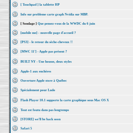
[ Touchpad ] la tablette HP
Info sur probleme carte graph Nvidia sur MBP.
[ Sondage ]
Que pensez-vous de la WWDC du 6 juin
[mobile me] - nouvelle page d'accueil ?
[PS3] - le retour du sèche-cheveux !!
[MWC 11'] - Apple pas présent ?
BUILT NY - Une housse, deux styles
Apple-1 aux enchères
Ouverture Apple store à Québec
Spécialement pour Ludo
Flash Player 10.1 supporte la carte graphique sous Mac OS X
Tout est foutu dans pas longtemps
[STORE] we'll be back soon
Safari 5