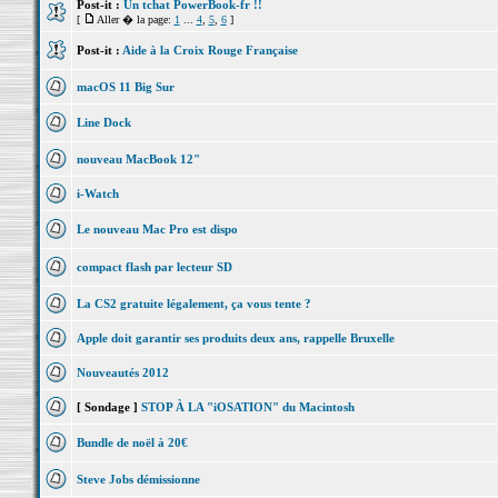
Post-it :
Un tchat PowerBook-fr !!
[
Aller � la page:
1
...
4
,
5
,
6
]
Post-it :
Aide à la Croix Rouge Française
macOS 11 Big Sur
Line Dock
nouveau MacBook 12"
i-Watch
Le nouveau Mac Pro est dispo
compact flash par lecteur SD
La CS2 gratuite légalement, ça vous tente ?
Apple doit garantir ses produits deux ans, rappelle Bruxelle
Nouveautés 2012
[ Sondage ]
STOP À LA "iOSATION" du Macintosh
Bundle de noël à 20€
Steve Jobs démissionne