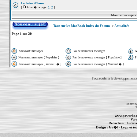
Le futur iPhone
[
Aller � la page:
1
,
2
]
Montrer les sujets
Tout sur les MacBook Index du Forum
->
Actualités
Page
1
sur
20
Nouveaux messages
Pas de nouveaux messages
A
Nouveaux messages [ Populaire ]
Pas de nouveaux messages [ Populaire ]
P
Nouveaux messages [ Verrouill� ]
Pas de nouveaux messages [ Verrouill� ]
Pour soutenir le développement du
Powered b
T
www.powerboo
Vers
Rédaction :
Ludovi
Design :
Ga�l
- Logo et te
Informations :
PowerBook
-
MacBook Pro
-
i